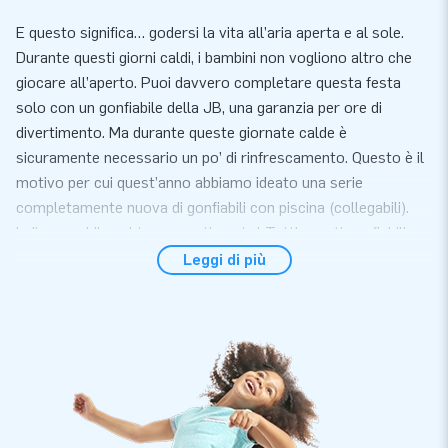
E questo significa… godersi la vita all’aria aperta e al sole.
Durante questi giorni caldi, i bambini non vogliono altro che
giocare all’aperto. Puoi davvero completare questa festa
solo con un gonfiabile della JB, una garanzia per ore di
divertimento. Ma durante queste giornate calde è
sicuramente necessario un po’ di rinfrescamento. Questo è il
motivo per cui quest’anno abbiamo ideato una serie
completamente nuova di gonfiabili con piscina (collegabili).
Indispensabile nel tuo assortimento! Tutti questi gonfiabili
sono dotati di un certificato per l’uso con acqua e anche con
Leggi di più
l’uso delle palline. Se piove lo puoi posizionare all’interno e
usarlo con le palline (o senza piscina). Sbrigati, perché
l’estate sta arrivando!
Dimensioni senza piscina: 2,3 m x 3,6 m x 3,2m
Il Mini Splash Bounce Unicorno viene consegnato con la
piscina gonfiabile. Una piscina ermetica può essere