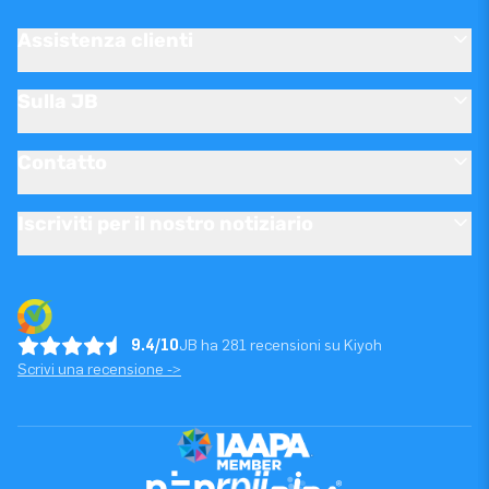
Assistenza clienti
Sulla JB
Contatto
Iscriviti per il nostro notiziario
9.4/10
JB ha 281 recensioni su Kiyoh
Scrivi una recensione ->