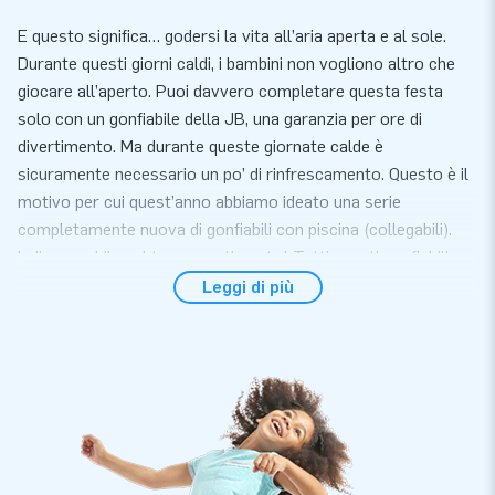
E questo significa… godersi la vita all’aria aperta e al sole.
Durante questi giorni caldi, i bambini non vogliono altro che
giocare all’aperto. Puoi davvero completare questa festa
solo con un gonfiabile della JB, una garanzia per ore di
divertimento. Ma durante queste giornate calde è
sicuramente necessario un po’ di rinfrescamento. Questo è il
motivo per cui quest’anno abbiamo ideato una serie
completamente nuova di gonfiabili con piscina (collegabili).
Indispensabile nel tuo assortimento! Tutti questi gonfiabili
sono dotati di un certificato per l’uso con acqua e anche con
Leggi di più
l’uso delle palline. Se piove lo puoi posizionare all’interno e
usarlo con le palline (o senza piscina). Sbrigati, perché
l’estate sta arrivando!
Dimensioni senza piscina 2,3 m × 3,6 m × 3,4 m
Il Mini Splash Bounce Unicorno viene consegnato con la
piscina gonfiabile. Una piscina ermetica può essere