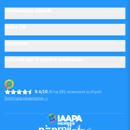
Assistenza clienti
Sulla JB
Contatto
Iscriviti per il nostro notiziario
9.4/10
JB ha 281 recensioni su Kiyoh
Scrivi una recensione ->