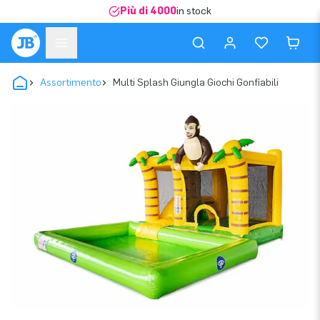
Più di 4000
in stock
Assortimento
Multi Splash Giungla Giochi Gonfiabili