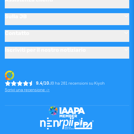
Sulla JB
Contatto
Iscriviti per il nostro notiziario
9.4/10
JB ha 281 recensioni su Kiyoh
Scrivi una recensione ->