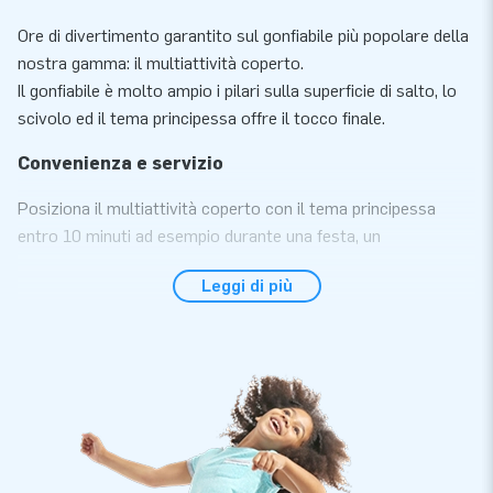
Ore di divertimento garantito sul gonfiabile più popolare della
nostra gamma: il multiattività coperto.
Il gonfiabile è molto ampio i pilari sulla superficie di salto, lo
scivolo ed il tema principessa offre il tocco finale.
Convenienza e servizio
Posiziona il multiattività coperto con il tema principessa
entro 10 minuti ad esempio durante una festa, un
compleanno o un altro evento festivo. Questo saltarello
Leggi di più
gonfiabile compatto è facile da trasportare. Il saltarello viene
fornito con un soffiatore, materiale d' ancoraggio, materiale
d'imballaggio ed un manuale. Tutto completo per una
bellissima esperienza.
Qualità e garanzia
I gonfiabili JB sono rinforzati in più punti, dotati di cuciture
ribattute e realizzati in robusto PVC di 650 gr di alta qualità.