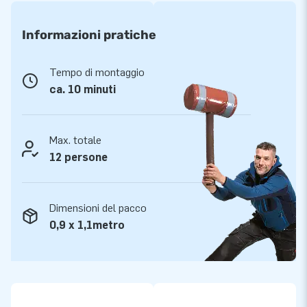
Qualità e garanzia
Informazioni pratiche
I gonfiabili JB sono rinforzati in più punti, dotati di cuciture
ribattute e realizzati in robusto PVC di 650 gr di alta qualità.
Tempo di montaggio
Sono quindi molto resistenti e facili da pulire. Il saltarello è
ca. 10 minuti
inoltre coperto da una garanzia di 5 anni. Per questo motivo,
con questo prodotto fornisci il piacere di gioco ottimale per
anni.
Max. totale
12 persone
Più di 15.000 clienti hanno scelto JB
Da più di 15 anni JB fa letteralmente fare i salti di gioia a
Dimensioni del pacco
milioni di persone in tutto il mondo. I nostri progettisti,
0,9 x 1,1metro
sviluppatori e addetti alla logistica forniscono attrazioni
gonfiabili uniche e insuperabili! E ti garantiscono sempre un
servizio e una consegna professionali. Ecco perché ci
chiamano anche ‘creatori di grandezza’!