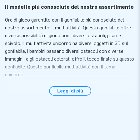
Il modello più conosciuto del nostro assortimento
Ore di gioco garantito con il gonfiabile più conosciuto del
nostro assortimento: il multiattività. Questo gonfiabile offre
diverse possibilità di gioco con i diversi ostacoli, pilari e
scivolo. Il multiattività unicorno ha diversi oggetti in 3D sul
gonfiabile, i bambini passano diversi ostacoli con diverse
immagini e gli ostacoli colorati offre il tocco finale su questo
gonfiabile. Questo gonfiabile multiattività con il tema
unicorno.
Convenienza e servizio
Leggi di più
Posiziona il gonfiabile multiattività unicorno entro 10 minuti
ad esempio durante una festa, un compleanno o un altro
evento festivo. Questo saltarello gonfiabile compatto è facile
da trasportare. Il saltarello viene fornito con un soffiatore,
materiale d' ancoraggio, materiale d'imballaggio ed un
manuale. Tutto completo per una bellissima esperienza.