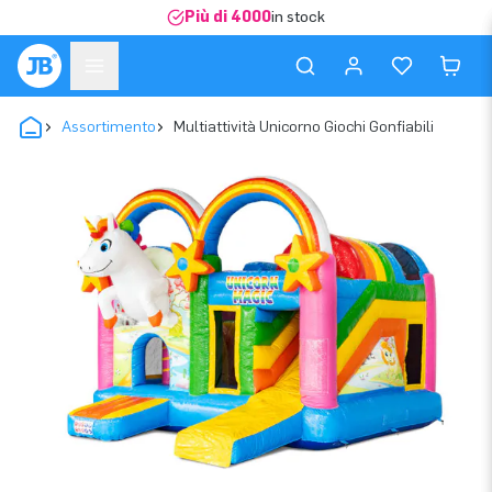
Più di 4000
in stock
Assortimento
Multiattività Unicorno Giochi Gonfiabili