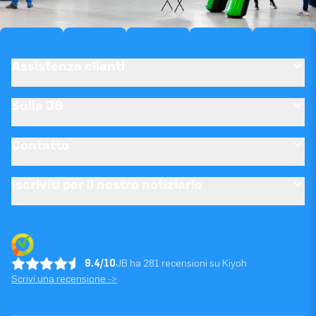
Assistenza clienti
Sulla JB
Contatto
Iscriviti per il nostro notiziario
9.4/10
JB ha 281 recensioni su Kiyoh
Scrivi una recensione ->