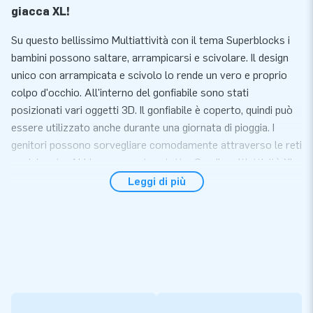
giacca XL!
Su questo bellissimo Multiattività con il tema Superblocks i
bambini possono saltare, arrampicarsi e scivolare. Il design
unico con arrampicata e scivolo lo rende un vero e proprio
colpo d'occhio. All'interno del gonfiabile sono stati
posizionati vari oggetti 3D. Il gonfiabile è coperto, quindi può
essere utilizzato anche durante una giornata di pioggia. I
genitori possono sorvegliare comodamente attraverso le reti
posizionate. Abbiamo pensato a tutto. Con il multiattività XL
Superblocks regalerai ai bambini una giornata splendida!
Leggi di più
Convenienza e servizio
Il Multiattività XL Superblocks si gonfia entro 10 minuti. Ad
esempio durante una festa, un compleanno o un altro evento
festivo. Questo saltarello gonfiabile compatto è facile da
trasportare. Il saltarello viene fornito con un soffiatore,
materiale d’ ancoraggio, materiale d’imballaggio ed un