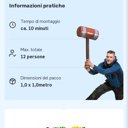
manuale. Tutto completo per una bellissima esperienza.
Informazioni pratiche
Qualità e garanzia
Tempo di montaggio
I gonfiabili JB sono rinforzati in più punti, sono cuciti più volte
ca. 10 minuti
e sono realizzati in PVC 9×9, con filo colorfast resistente e di
alta qualità. Sono quindi resistenti e facili da pulire. Il
gonfiabile viene fornito da JB con una garanzia di 5 anni. Per
Max. totale
questo motivo, con questo prodotto fornisci il piacere di
12 persone
gioco ottimale per anni.
Più di 15.000 clienti hanno scelto JB
Dimensioni del pacco
1,0 x 1,0metro
JB é attiva nella creazione e produzione di gonfiabili da più di
15 anni. Il nostro team di progettisti, sviluppatori e personale
logistico offre attrazioni gonfiabili uniche in un modo
grandioso! I clienti sono certi del nostro servizio
professionale e consegna. Ci chiamano anche creators of
greatness.