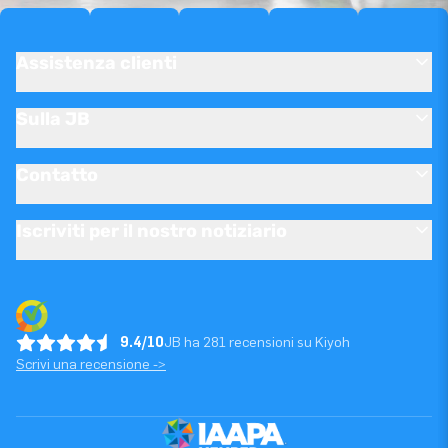
Assistenza clienti
Sulla JB
Contatto
Iscriviti per il nostro notiziario
9.4/10
JB ha 281 recensioni su Kiyoh
Scrivi una recensione ->