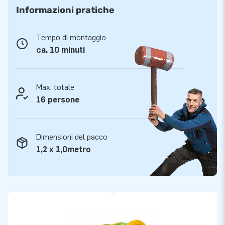
festivo. Questo saltarello gonfiabile compatto è facile da
Informazioni pratiche
trasportare. Il saltarello viene fornito con un soffiatore,
materiale d’ ancoraggio, materiale d’imballaggio ed un
Tempo di montaggio
manuale. Tutto completo per una bellissima esperienza.
ca. 10 minuti
Qualità e garanzia
I gonfiabili JB sono rinforzati in più punti, sono cuciti più volte
Max. totale
e sono realizzati in PVC 9×9, con filo colorfast resistente e di
16 persone
alta qualità. Sono quindi resistenti e facili da pulire. Il
gonfiabile viene fornito da JB con una garanzia di 5 anni. Per
questo motivo, con questo prodotto fornisci il piacere di
Dimensioni del pacco
gioco ottimale per anni.
1,2 x 1,0metro
Più di 15.000 clienti hanno scelto JB
JB é attiva nella creazione e produzione di gonfiabili da più di
15 anni. Il nostro team di progettisti, sviluppatori e personale
logistico offre attrazioni gonfiabili uniche in un modo
grandioso! I clienti sono certi del nostro servizio