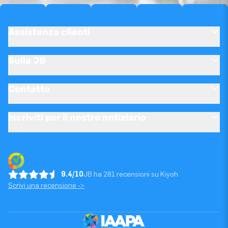
Assistenza clienti
Sulla JB
Contatto
Iscriviti per il nostro notiziario
9.4/10
JB ha 281 recensioni su Kiyoh
Scrivi una recensione ->