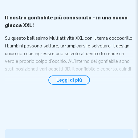
Il nostro gonfiabile più conosciuto - in una nuova
giacca XXL!
Su questo bellissimo Multiattività XXL con il tema coccodrillo
i bambini possono saltare, arrampicarsi e scivolare. Il design
unico con due ingressi e uno scivolo al centro lo rende un
vero e proprio colpo d'occhio. All'interno del gonfiabile sono
stati posizionati vari oggetti 3D. Il gonfiabile è coperto, quindi
può essere utilizzato anche durante una giornata di pioggia. I
Leggi di più
genitori possono sorvegliare comodamente attraverso le reti
posizionate. Abbiamo pensato a tutto. Con il multiattività XXL
coccodrillo regalerai ai bambini una giornata splendida!
Convenienza e servizio
Il Multiattività XXL coccodrillo si gonfia entro 10 minuti. Ad
esempio durante una festa, un compleanno o un altro evento