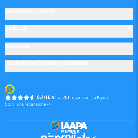
Assistenza clienti
Sulla JB
Contatto
Iscriviti per il nostro notiziario
9.4/10
JB ha 281 recensioni su Kiyoh
Scrivi una recensione ->