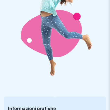
manuale. Tutto completo per una bellissima esperienza.
Qualità e garanzia
I gonfiabili JB sono rinforzati in più punti, dotati di cuciture
ribattute e realizzati in robusto PVC di 650 gr di alta qualità.
Sono quindi molto resistenti e facili da pulire. Il saltarello è
inoltre coperto da una garanzia di 5 anni. Per questo motivo,
con questo prodotto fornisci il piacere di gioco ottimale per
anni.
Più di 15.000 clienti hanno scelto JB
Da più di 15 anni JB fa letteralmente fare i salti di gioia a
milioni di persone in tutto il mondo. I nostri progettisti,
sviluppatori e addetti alla logistica forniscono attrazioni
gonfiabili uniche e insuperabili! E ti garantiscono sempre un
servizio e una consegna professionali. Ecco perché ci
chiamano anche ‘creatori di grandezza’!
Informazioni pratiche