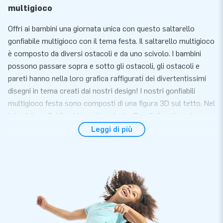
multigioco
Offri ai bambini una giornata unica con questo saltarello
gonfiabile multigioco con il tema festa. Il saltarello multigioco
è composto da diversi ostacoli e da uno scivolo. I bambini
possono passare sopra e sotto gli ostacoli, gli ostacoli e
pareti hanno nella loro grafica raffigurati dei divertentissimi
disegni in tema creati dai nostri design! I nostri gonfiabili
multigioco festa sono composti di una figura 3D sul tetto. Nel
lato del gonfiabile si trova lo scivolo. Ore di divertimento
garantito su questo gonfiabile multigioco festa.
Leggi di più
Convenienzia e servizio
Posiziona il gonfiabile multigioco festa entro 10 minuti ad
esempio durante una festa, un compleanno o un altro evento
festivo. Questo saltarello gonfiabile compatto è facile da
trasportare. Il saltarello viene fornito con un soffiatore,
materiale d' ancoraggio, materiale d'imballaggio ed un