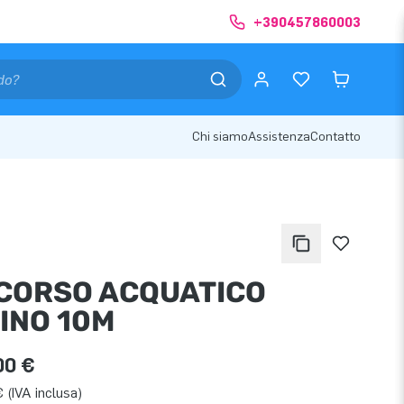
+390457860003
Chi siamo
Assistenza
Contatto
CORSO ACQUATICO
INO 10M
00 €
 (IVA inclusa)