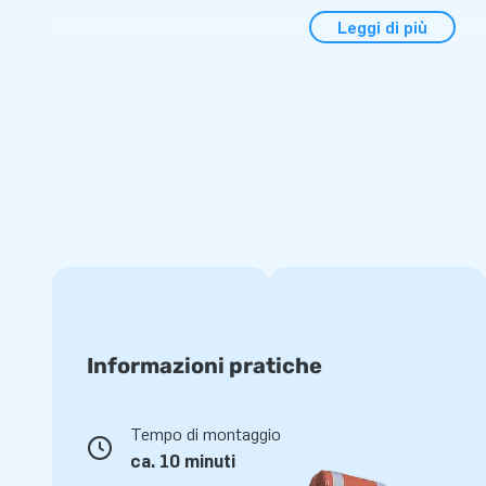
certificato di prova riconosciuto, un logbook e un manuale c
Leggi di più
viene fornito con un ventilatore. Il materiale d' ancoraggio d
ancoraggio in modo che il prodotto rimanga in posizione e no
oggetti. Abbiamo pensato a tutto. In questo modo hai tutt
esperienza.
Saldato ad alta frequenza
JB pone delle esigenze molto elevate sui suoi prodotti. Per 
utilizziamo tessuti in PVC selezionati da 900 grammi / m2 sa
sono forti e colorfast. I prodotti sono quindi resistenti e faci
garanzia sul Triangolo isolante ermetico.
Compra questo divertente parco giochi per la piscina e dai ai
acqua fantastica!
Informazioni pratiche
Scegli anche tu JB, come hanno già fatto altri 15
Tempo di montaggio
Da più di 15 anni JB fa letteralmente fare i salti di gioia a mig
ca. 10 minuti
mondo. Questo perché il nostro team di progettisti, sviluppat