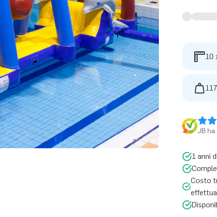
10 
117
JB ha 
1 anni d
Complet
Costo tr
effettua
Disponi