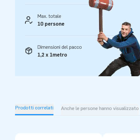
fornisce attrazioni gonfiabili uniche e insuperabili. Potrai 
una consegna professionali. Scopri tu stesso perché veniam
Max. totale
grandezza’.
10 persone
Dimensioni del pacco
1,2 x 1metro
Prodotti correlati
Anche le persone hanno visualizzato