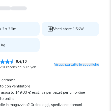
x 2 x 2.9m
Ventilatore 1,5KW
 kg
9.4/10
Visualizza tutte le specifiche
281 recensioni su Kiyoh
i garanzia
o con ventilatore
asporto 149,00 € escl. iva per pallet per un ordine
to online
bile in magazzino? Ordina oggi, spedizione domani.