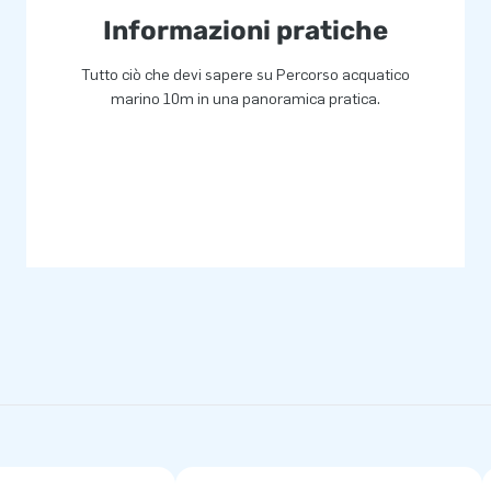
sempre contare su un servizio e
Informazioni pratiche
o anche chiamati ‘creatori di
Tutto ciò che devi sapere su Percorso acquatico
marino 10m in una panoramica pratica.