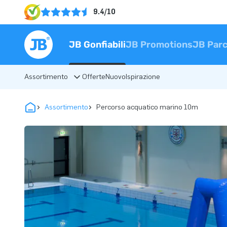
9.4/10
JB Gonfiabili
JB Promotions
JB Parc
Assortimento
Offerte
Nuovo
Ispirazione
Assortimento
Percorso acquatico marino 10m