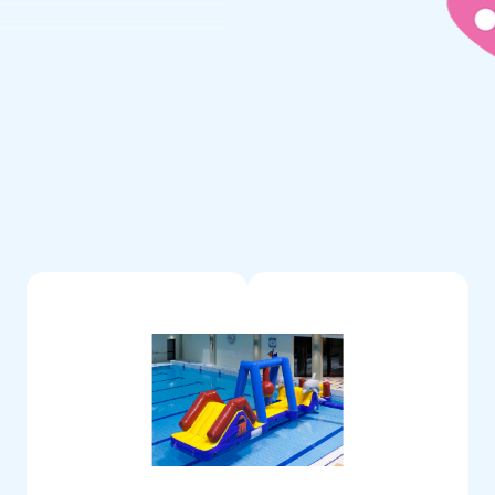
hiaro. Inoltre, ogni prodotto
eve essere fissato ai punti di
n fluttui troppo vicino ad altri
o completo per una grande
garantire la qualità,
ldati ad alta frequenza. Il PVC
li da pulire. Hai 1 anno di
 tuoi clienti una giornata in
.000 clienti
liaia di persone in tutto il
ori e addetti alla logistica