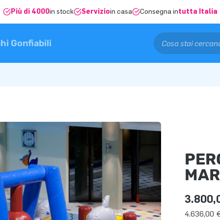
Più di 4000
in stock
Servizio
in casa
Consegna in
tutta Italia
hi Gonfiabili
PER
MAR
3.800,
4.636,00 €