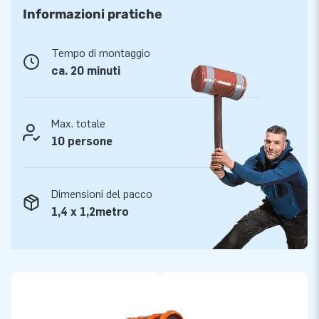
Informazioni pratiche
Questa gamma di percorsi è stata creata con materiale di
altissima qualità. Il PVC è facile da pulire. Tutti gli elementi del
percorso sono stati testati e certificati conforme le norme
Tempo di montaggio
europee. Li forniamo incluso ventilatori, materiale d’
ca. 20 minuti
ancoraggio, materiale d’imballaggio e il manuale. In questo
modo hai tutto completo per una bellissima esperienza!
Max. totale
Più di 15.000 clienti hanno scelto JB
10 persone
Da più di 15 anni JB fa letteralmente fare i salti di gioia a
milioni di persone in tutto il mondo. I nostri progettisti,
Dimensioni del pacco
sviluppatori e addetti alla logistica forniscono attrazioni
1,4 x 1,2metro
gonfiabili uniche e insuperabili! E ti garantiscono sempre un
servizio e una consegna professionali. Ecco perché ci
chiamano anche ‘creatori di grandezza’!