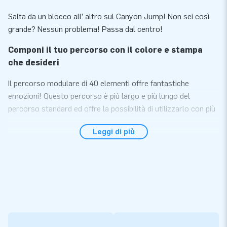
Salta da un blocco all’ altro sul Canyon Jump! Non sei così
grande? Nessun problema! Passa dal centro!
Componi il tuo percorso con il colore e stampa
che desideri
Il percorso modulare di 40 elementi offre fantastiche
emozioni! Questo percorso è più largo e più lungo del
percorso standard ed offre la possibilità di utilizzarlo con più
persone!
Leggi di più
Con questo percorso modulare crei il tuo percorso ideale. Più
elementi, più lungo il percorso!
Tutti gli elementi si possono utilizzare singolarmente.
Scegli il tuo colore e stampa e avrai il tuo percorso
personalizzato. Un vero e proprio colpo d'occhio!
Tutti gli elementi del percorso vengono
consegnati completi