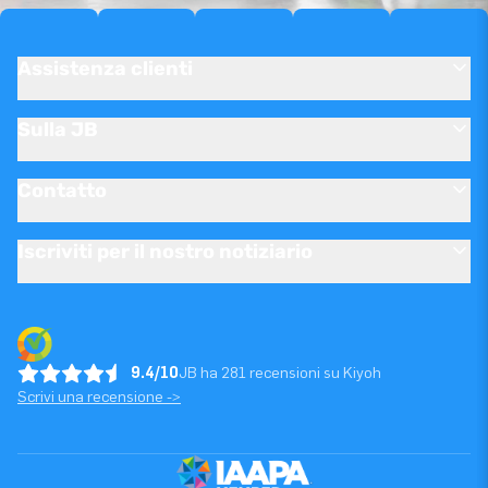
Assistenza clienti
Sulla JB
Contatto
Iscriviti per il nostro notiziario
9.4/10
JB ha 281 recensioni su Kiyoh
Scrivi una recensione ->