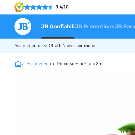
9.4/10
JB Gonfiabili
JB Promotions
JB Parc
Assortimento
Offerte
Nuovo
Ispirazione
Assortimento
Percorso Mini Pirata 8m