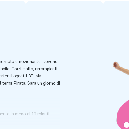
a giornata emozionante. Devono
bile. Corri, salta, arrampicati
vertenti oggetti 3D, sia
al tema Pirata. Sarà un giorno di
mente in meno di 10 minuti.
 compatto arrotolato.
/imballaggiona e un manuale.