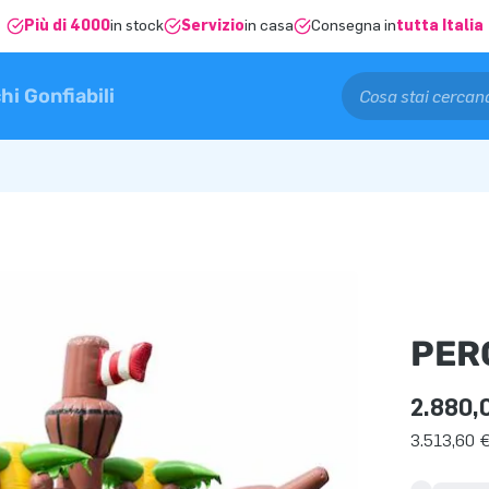
Più di 4000
in stock
Servizio
in casa
Consegna in
tutta Italia
hi Gonfiabili
PER
2.880,
3.513,60 €