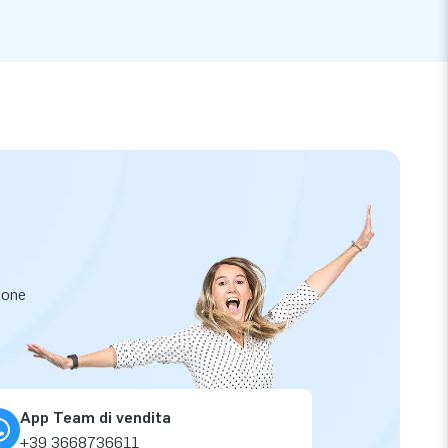
zione
App Team di vendita
+39 3668736611