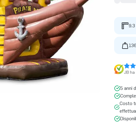
9.3
136
JB ha 
5 anni d
Complet
Costo tr
effettua
Disponi