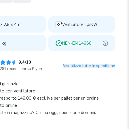
 x 2.8 x 4m
Ventilatore 1,5KW
 kg
NEN-EN 14960
9.4/10
Visualizza tutte le specifiche
281 recensioni su Kiyoh
i garanzia
o con ventilatore
asporto 149,00 € escl. iva per pallet per un ordine
to online
bile in magazzino? Ordina oggi, spedizione domani.