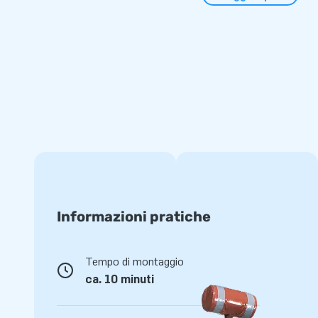
Avrai tutto quello che serve per una grande esperienza!
Super resistente e con una garanzia di 5 anni
Tutti i cuscini JB sono realizzati con un resistente PVC di alt
più punti . Questo rende questo percorso resistente e facile 
garanzia, ti consentirà di offrire anni di divertimento.
Acquista i percorso con il tema Pirata e regala ai tuoi clienti i
vita!
Scegli JB, come hanno fatto più di 15.000 clienti
Perché per più di 15 anni abbiamo fatto in modo che le pers
Informazioni pratiche
divertissero a saltare. Grazie al nostro team di progettisti,
logistico, offriamo attrazioni gonfiabili uniche e grandiose! I 
Tempo di montaggio
nostro servizio/consegna professionale. Ecco perché ci chi
ca. 10 minuti