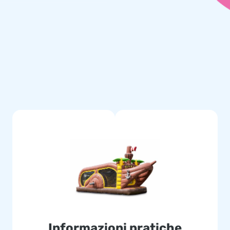
a qualità, rinforzati e cuciti su
da pulire. Dotato di 5 anni di
l ​​giorno più bello della loro
one di tutto il mondo si
 sviluppatori e personale
nostri clienti sono certi del
amano "creatori di grandezza".
Informazioni pratiche