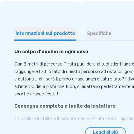
Informazioni sul prodotto
Specifiche
Un colpo d'occhio in ogni caso
Con 8 metri di percorso Pirata puoi dare ai tuoi clienti un
raggiungere l'altro lato di questo percorso ad ostacoli gonfia
e gattona ... chi sarà il primo a raggiungere l'altro lato? I di
all'interno della pista che fuori, si adattano perfettamente 
sport e grande festa !
Consegna completa e facile da installare
È possibile installare il percorso tema Pirata molto rapida
Questo gonfiabile è facile da trasportare grazie al formato
Leggi di più
Consegnamo il cuscino, soffiatore, materiale di ancoraggio