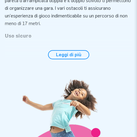
pareta d'arrampicata doppia e il doppio scivolo ti permettono
di organizzare una gara. I vari ostacoli ti assicurano
un'esperienza di gioco indimenticabile su un percorso di non
meno di 17 metri.
Uso sicuro
JB sviluppa e produce attrazioni che possono essere
Leggi di più
utilizzati in sicurezza e per ogni giocatore. Tutti i nostri giochi
d'acqua sono certificati secondo le norme NEN-EN 15649:
2009 standard di sicurezza e qualità. Con ogni attrazione
acquatica riceverai quindi un certificato di prova riconosciuto,
un logbook e un manuale chiaro. Inoltre, ogni prodotto viene
fornito con un ventilatore. Il materiale d' ancoraggio deve
essere fissato ai punti di ancoraggio in modo che il prodotto
rimanga in posizione e non fluttui troppo vicino ad altri
oggetti. Abbiamo pensato a tutto. In questo modo hai tutto
completo per una grande esperienza.