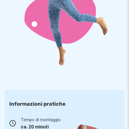
Saldato ad alta frequenza
JB pone delle esigenze molto elevate sui suoi prodotti. Per
garantire la qualità, utilizziamo tessuti in PVC selezionati da
900 grammi / m2 saldati ad alta frequenza. Il PVC sono forti e
colorfast. I prodotti sono quindi resistenti e facili da pulire. Hai
1 anno di garanzia sul Triangolo isolante ermetico.
Compra questo divertente parco giochi per la piscina e dai ai
tuoi clienti una giornata in acqua fantastica!
Scegli anche tu JB, come hanno già fatto altri
15.000 clienti
Da più di 15 anni JB fa letteralmente fare i salti di gioia a
migliaia di persone in tutto il mondo. Questo perché il nostro
Informazioni pratiche
team di progettisti, sviluppatori e addetti alla logistica
fornisce attrazioni gonfiabili uniche e insuperabili. Potrai
sempre contare su un servizio e una consegna professionali.
Tempo di montaggio
Scopri tu stesso perché veniamo anche chiamati ‘creatori di
ca. 20 minuti