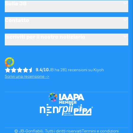
Sulla JB
Contatto
Iscriviti per il nostro notiziario
9.4/10
JB ha 281 recensioni su Kiyoh
Scrivi una recensione ->
© JB-Gonfiabili. Tutti i diritti riservati
Termini e condizioni