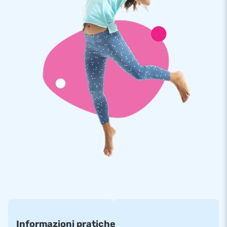
I gonfiabili JB sono rinforzati in più punti, dotati di cuciture
ribattute e realizzati in robusto PVC di 650 gr di alta qualità.
Sono quindi molto resistenti e facili da pulire. Il saltarello è
inoltre coperto da una garanzia di 5 anni. Per questo motivo,
con questo prodotto fornisci il piacere di gioco ottimale per
anni.
Più di 15.000 clienti hanno scelto JB
Da più di 15 anni JB fa letteralmente fare i salti di gioia a
milioni di persone in tutto il mondo.
I nostri progettisti, sviluppatori e addetti alla logistica
forniscono attrazioni gonfiabili uniche e insuperabili! E ti
garantiscono sempre un servizio e una consegna
professionali. Ecco perché ci chiamano anche ‘creatori di
grandezza’!
Informazioni pratiche