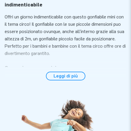
indimenticabile
Offri un giorno indimenticabile con questo gonfiabile mini con
il tema circo! Il gonfiabile con le sue piccole dimensioni puo
essere posizionato ovunque, anche all'interno grazie alla sua
altezza di 2m, un gonfiabile piccolo facile da posizionare.
Perfetto per i bambini e bambine con il tema circo offre ore di
divertimento garantito.
Convenienza e servizio
Leggi di più
Posiziona il gonfiabile mini circo entro 10 minuti. Ad esempio
durante una festa, un compleanno o un altro evento festivo.
Questo saltarello gonfiabile compatto è facile da trasportare.
Il saltarello viene fornito con un soffiatore, materiale d'
ancoraggio, materiale d'imballaggio ed un manuale. Tutto
completo per una bellissima esperienza.
Qualità e garanzia