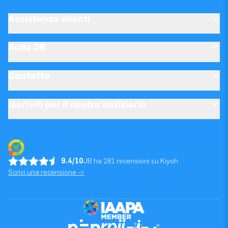
Assistenza clienti
Sulla JB
Contatto
Iscriviti per il nostro notiziario
9.4/10
JB ha 281 recensioni su Kiyoh
Scrivi una recensione ->