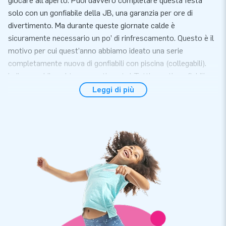
giocare all’aperto. Puoi davvero completare questa festa
solo con un gonfiabile della JB, una garanzia per ore di
divertimento. Ma durante queste giornate calde è
sicuramente necessario un po’ di rinfrescamento. Questo è il
motivo per cui quest’anno abbiamo ideato una serie
completamente nuova di gonfiabili con piscina (collegabili).
Indispensabile nel tuo assortimento! Tutti questi gonfiabili
sono dotati di un certificato per l’uso con acqua e anche con
Leggi di più
l’uso delle palline. Se piove lo puoi posizionare all’interno e
usarlo con le palline (o senza piscina). Sbrigati, perché
l’estate sta arrivando!
Piscina gonfiabile per il tuo gonfiabile
Trasforma facilmente il tuo gonfiabile in una vera attrazione
acquatica con una piscina gonfiabile. Ideale per le calde
giornate estive e per offrire ancora più divertimento. Nota
bene: queste piscine sono adatte esclusivamente all'utilizzo
con i gonfiabili compatibili di JB Gonfiabili. Le piscine non sono