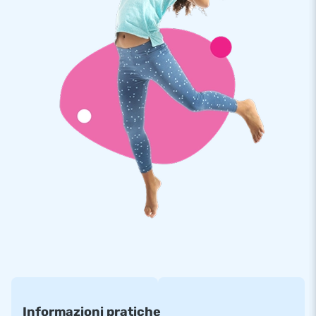
Sono quindi molto resistenti e facili da pulire. Il saltarello è
inoltre coperto da una garanzia di 5 anni. Per questo motivo,
con questo prodotto fornisci il piacere di gioco ottimale per
anni.
Più di 15.000 clienti hanno scelto JB
Da più di 15 anni JB fa letteralmente fare i salti di gioia a
milioni di persone in tutto il mondo.
I nostri progettisti, sviluppatori e addetti alla logistica
forniscono attrazioni gonfiabili uniche e insuperabili! E ti
garantiscono sempre un servizio e una consegna
professionali. Ecco perché ci chiamano anche ‘creatori di
grandezza’!
Informazioni pratiche