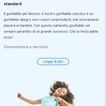
standard
Il gonfiabile più famoso. Il nostro gonfiabile classico è un
gonfiabile allegro con i colori sorprendenti, che sicuramente
piacerà ai bambini. Con questo saltarello gonfiabile sei
sempre garantito di un grande successo. Che la festa abbia
inizio!
Convenienza e servizio
Il saltarello standard si gonfia entro 10 minuti. Questo
Leggi di più
saltarello gonfiabile è compatto è per questo facile da
trasportare. Il saltarello viene fornito con un soffiatore,
materiale d' ancoraggio, materiale d'imballaggio ed un
manuale. Tutto completo per una bellissima esperienza.
Qualità e garanzia
I gonfiabili JB sono rinforzati in più punti, dotati di cuciture
ribattute e realizzati in robusto PVC di 650 gr di alta qualità.