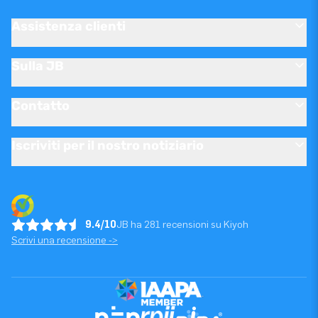
Assistenza clienti
Sulla JB
Contatto
Iscriviti per il nostro notiziario
9.4/10
JB ha 281 recensioni su Kiyoh
Scrivi una recensione ->