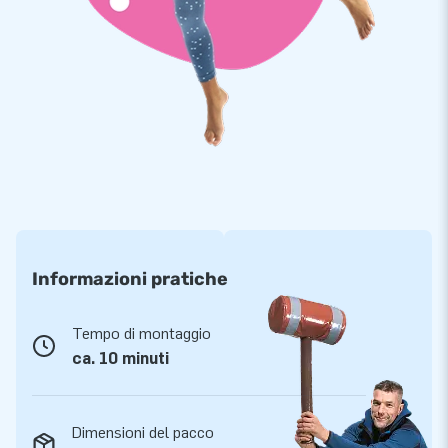
Wij hebben meer dan 3000 inflatables op voorraad. Dus ook
heel veel opblaaspoppen. Dit betekent dat wij de poppen snel
kunnen leveren en jij ze snel in je collectie kunt opnemen. Ze
worden ook nog eens gratis bezorgd. Je klanten kunnen dus
supersnel genieten van deze Sarah opblaaspop in de
uitvoering van een dokter!
Informazioni pratiche
Tempo di montaggio
ca. 10 minuti
Dimensioni del pacco