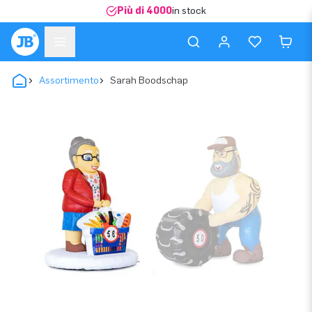
Più di 4000
in stock
Assortimento
Sarah Boodschap