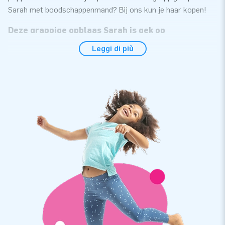
Sarah met boodschappenmand? Bij ons kun je haar kopen!
Deze grappige opblaas Sarah is gek op
boodschappen doen
Leggi di più
Sommige Sarahs vinden het erg leuk om boodschappen te
doen. Zoals deze, die er gewoon erg schattig uitziet met haar
bril, rode vestje en boodschappenmandje. Een leuke
opblaaspop die de aandacht zal trekken in de tuin, voor het
huis of waar dan ook. Deze opblaas Sarah wordt geleverd
met een los setje cijfers van 0-9 en is dus ook geschikt om al
die andere bijzondere verjaardagen mee te vieren. De
opblaasbare Sarah is in nog geen 10 minuten op te zetten
door 1 persoon. Zij wordt compleet geleverd met een
handleiding, verankermateriaal, een blower om haar mee op
te blazen en een tas om haar in te vervoeren.
JB Inflatables: meer dan 300 inflatables op
voorraad