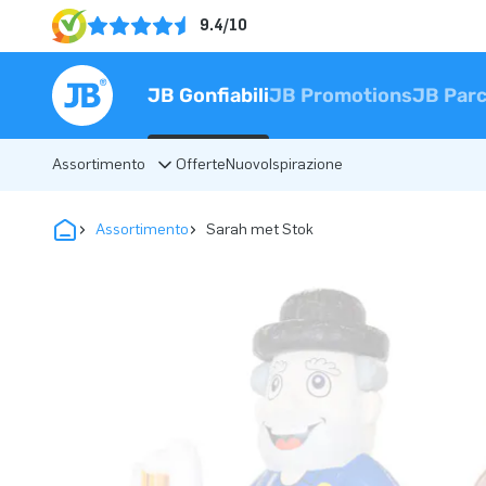
9.4/10
JB Gonfiabili
JB Promotions
JB Parc
Assortimento
Offerte
Nuovo
Ispirazione
Assortimento
Sarah met Stok