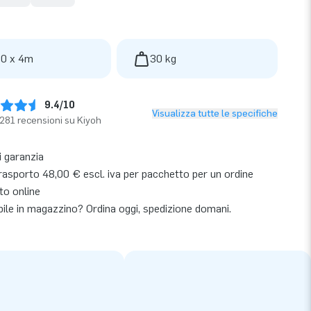
 0 x 4m
30 kg
9.4/10
Visualizza tutte le specifiche
281 recensioni su Kiyoh
i garanzia
rasporto 48,00 € escl. iva per pacchetto per un ordine
to online
bile in magazzino? Ordina oggi, spedizione domani.