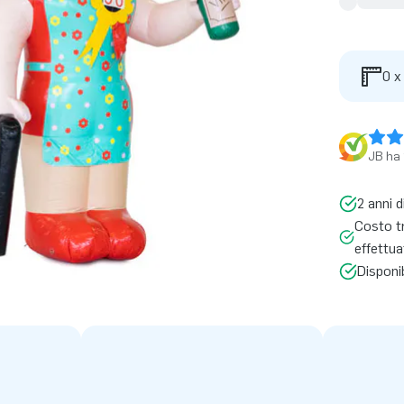
0 x
JB ha 
2 anni d
Costo t
effettua
Disponi