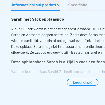
Informazioni sul prodotto
Specifiche
Sarah met Stok opblaaspop
Als je 50 jaar wordt is dat best een feestje waard. Bij JB I
Sarah en Abraham poppen bestellen. Zoals deze Sarah met 
wie een familielid, vriendin of collega wel even flink in het
Deze opblaas Sarah mag niet in je assortiment ontbreken, o
uitgevoerd. Ze zal dus erg gewild zijn. Bestel haar snel en m
Deze opblaasbare Sarah is altijd in voor een fees
Wat een leuke opblaas Sarah! Ze heeft een schort om en ho
vast en in de andere een fles wijn. Ze is zo te zien helemaal
Leggi di più
typisch een Sarah pop die je gewoon in je assortiment moe
vriendelijk en vrolijk uit en zal ongetwijfeld de aandacht tr
mooie is dat deze opblaas Sarah heel snel is op te zetten.
geleverd met een blower, bevestigingsmateriaal en een zak