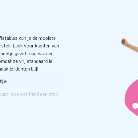
nflatables kun je de mooiste
stok. Leuk voor klanten van
 zonnetje gezet mag worden.
mdat ze vrij standaard is
aak je klanten blij!
tje
udt in de ene hand een stok
 klaar voor het feest. Dit is nou
t hebben. Ze ziet er gewoon
ekken van alle passanten. En het
 Ook handig: de pop wordt
 voor transport.