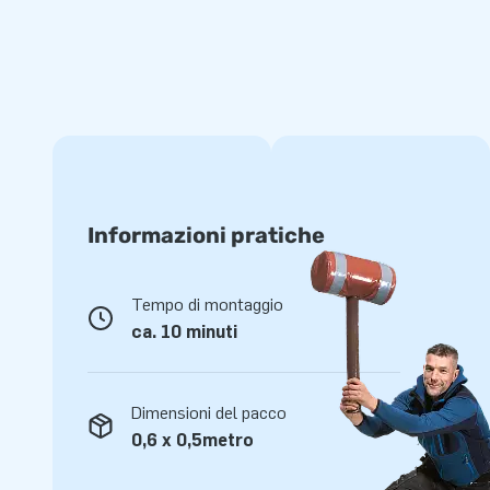
15.000 klanten kozen niet voor niets voor JB. Jij
Al meer dan 15 jaar laat JB wereldwijd meer dan 15.000 me
springen. Vaak zelfs letterlijk. Ons team van designers, ont
medewerkers levert unieke en indrukwekkende opblaasattract
verzekerd van een professionele service en optimale leveri
Informazioni pratiche
Tempo di montaggio
ca. 10 minuti
Dimensioni del pacco
0,6 x 0,5metro