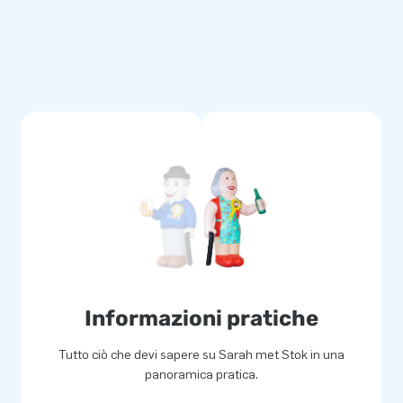
 toch ook?
nsen een gat in de lucht
wikkelaars en logistiek
ies. Je bent bij ons altijd
ng!
Informazioni pratiche
Tutto ciò che devi sapere su Sarah met Stok in una
panoramica pratica.