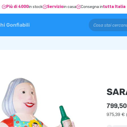
Più di 4000
in stock
Servizio
in casa
Consegna in
tutta Italia
hi Gonfiabili
SAR
799,50
975,39 € (