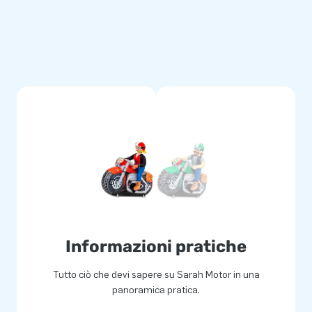
 toch ook?
nsen een gat in de lucht
wikkelaars en logistiek
ies. Je bent bij ons altijd
ng!
Informazioni pratiche
Tutto ciò che devi sapere su Sarah Motor in una
panoramica pratica.