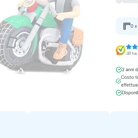
0 x
JB ha 
2 anni d
Costo t
effettua
Disponi