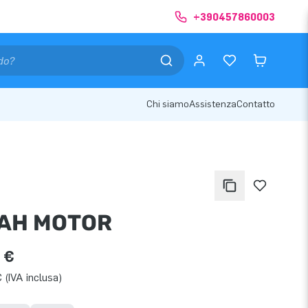
+390457860003
Chi siamo
Assistenza
Contatto
AH MOTOR
 €
 (IVA inclusa)