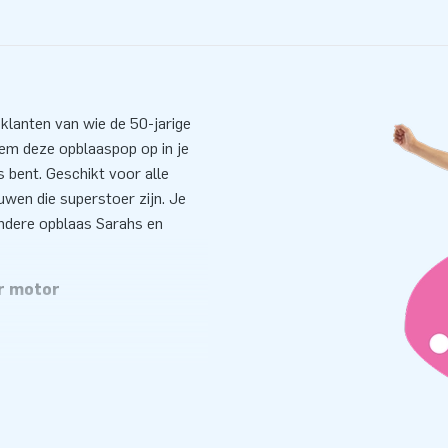
klanten van wie de 50-jarige
eem deze opblaaspop op in je
is bent. Geschikt voor alle
uwen die superstoer zijn. Je
 andere opblaas Sarahs en
r motor
 ze een motorhelm en motorbril
ewoon heel stoer uit. Deze
otoren en op snelheid. Maar
n van snelheid en zich nog jong
ent mag ontbreken. Je bestelt