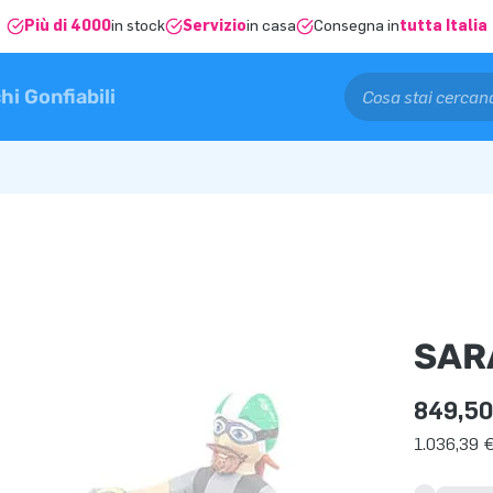
Più di 4000
in stock
Servizio
in casa
Consegna in
tutta Italia
hi Gonfiabili
SAR
849,50
1.036,39 €