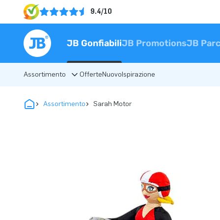
9.4/10
JB Gonfiabili
JB Promotions
JB Parc
Assortimento
Offerte
Nuovo
Ispirazione
Assortimento
Sarah Motor