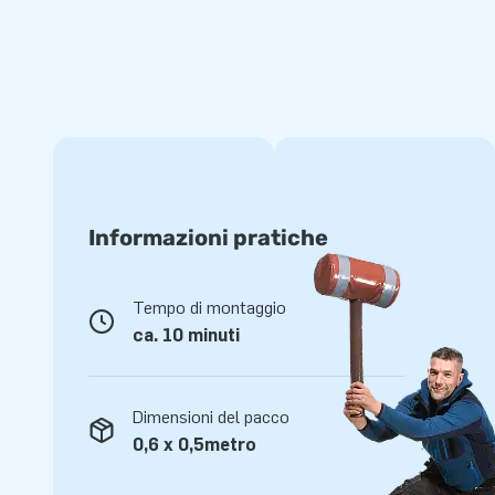
haar bij JB Inflatables.
15.000 klanten kozen niet voor niets voor JB. Jij
Al meer dan 15 jaar laat JB wereldwijd meer dan 15.000 me
springen. Vaak zelfs letterlijk. Ons team van designers, ont
medewerkers levert unieke en indrukwekkende opblaasattract
verzekerd van een professionele service en optimale leveri
Informazioni pratiche
Tempo di montaggio
ca. 10 minuti
Dimensioni del pacco
0,6 x 0,5metro