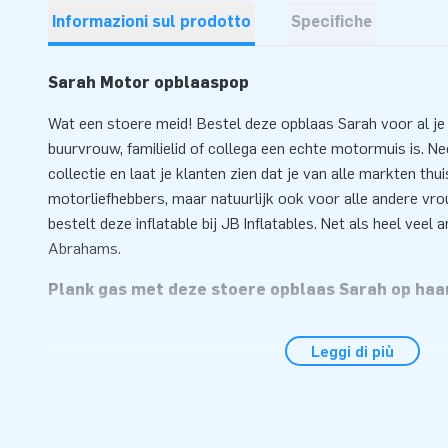
Informazioni sul prodotto
Specifiche
Sarah Motor opblaaspop
Wat een stoere meid! Bestel deze opblaas Sarah voor al je 
buurvrouw, familielid of collega een echte motormuis is. N
collectie en laat je klanten zien dat je van alle markten thu
motorliefhebbers, maar natuurlijk ook voor alle andere vro
bestelt deze inflatable bij JB Inflatables. Net als heel veel
Abrahams.
Plank gas met deze stoere opblaas Sarah op haa
Zie haar gaan, deze Sarah op haar motor. Natuurlijk heeft
Leggi di più
op. Ze scheurt lekker rond op haar rode motor en ziet er g
opblaas Sarah is perfect voor alle Sarahs die gek zijn op m
deze pop is sowieso erg leuk voor alle 50-jarigen die houde
voelen. Een gewilde inflatable Sarah die niet in je assortim