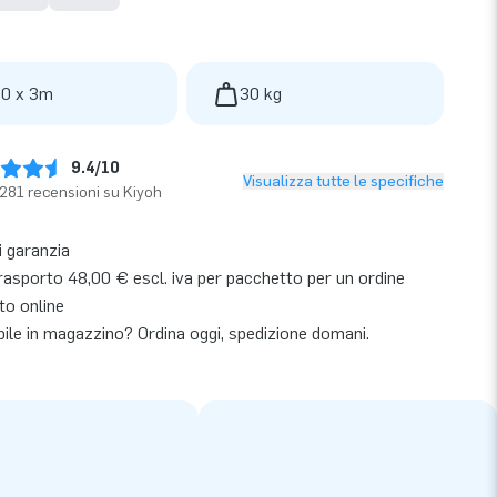
 0 x 3m
30 kg
9.4/10
Visualizza tutte le specifiche
281 recensioni su Kiyoh
i garanzia
rasporto 48,00 € escl. iva per pacchetto per un ordine
to online
bile in magazzino? Ordina oggi, spedizione domani.