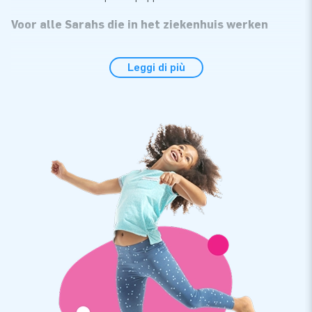
Voor alle Sarahs die in het ziekenhuis werken
Deze inflatable Sarah pop is supersexy. Ze ziet eruit als een
Leggi di più
verpleegster met haar korte uniform, hoofdkapje en grote
spuit in haar hand. Een opvallende opblaaspop voor vrouwen
die 50 jaar worden en die in het ziekenhuis werken of iets met
de zorg hebben. Of die wel houden van een beetje gewaagde
Sarah pop. De pop wordt geleverd met een los setje cijfers
van 0-9 en is dus ook geschikt om al die andere bijzondere
verjaardagen mee te vieren. De opblaasbare Sarah is in nog
geen 10 minuten op te zetten door 1 persoon. Zij wordt
compleet geleverd met een handleiding, verankermateriaal,
een blower om haar mee op te blazen en een tas om haar in
te vervoeren
JB Inflatables: sterke kwaliteit
én garantie
Onze opblaaspoppen, ook deze opblaasbare Sarah