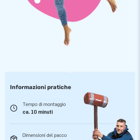
verpleegster, worden gemaakt van sterk, hoge kwaliteit PVC.
De poppen zijn op meerdere punten verstevigd en meervoudig
gestikt. Dit betekent dat ze lang meegaan en dat ze ook nog
eens heel gemakkelijk zijn schoon te maken. Natuurlijk
ontvang je op deze Sarah opblaaspop garantie. Is er iets mis,
dan staan we voor je klaar!
Informazioni pratiche
Tempo di montaggio
ca. 10 minuti
Dimensioni del pacco