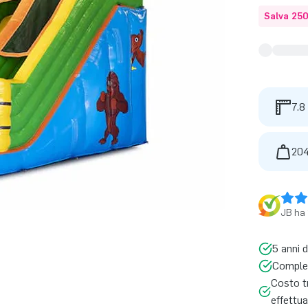
Salva 25
7.8
204
JB ha 
5 anni d
Complet
Costo tr
effettua