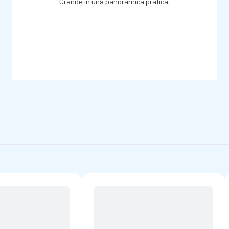
utto il mondo si divertissero a
Grande in una panoramica pratica.
 personale logistico, offriamo
 certi del nostro
creatori di grandezza".