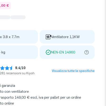
0,00 €
 x 3.8 x 7.7m
Ventilatore 1,1KW
 kg
NEN-EN 14960
9.4/10
Visualizza tutte le specifiche
281 recensioni su Kiyoh
i garanzia
o con ventilatore
asporto 149,00 € escl. iva per pallet per un ordine
to online