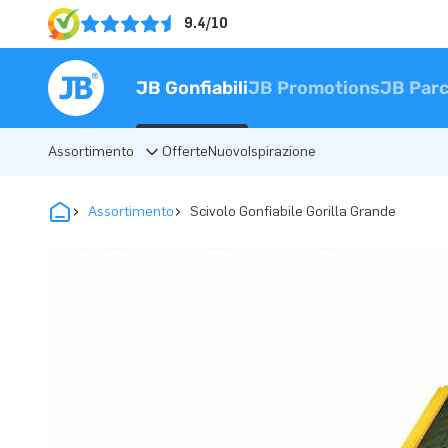
9.4/10
JB Gonfiabili
JB Promotions
JB Parc
Assortimento
Offerte
Nuovo
Ispirazione
Assortimento
Scivolo Gonfiabile Gorilla Grande