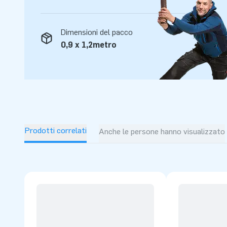
Per più di 15 anni abbiamo fatto in modo che le persone di t
saltare. Grazie al nostro team di progettisti, sviluppatori e
attrazioni gonfiabili uniche e grandiose! I nostri clienti sono
Dimensioni del pacco
servizio/consegna professionale. Ecco perché ci chiamano "
0,9 x 1,2metro
Prodotti correlati
Anche le persone hanno visualizzato