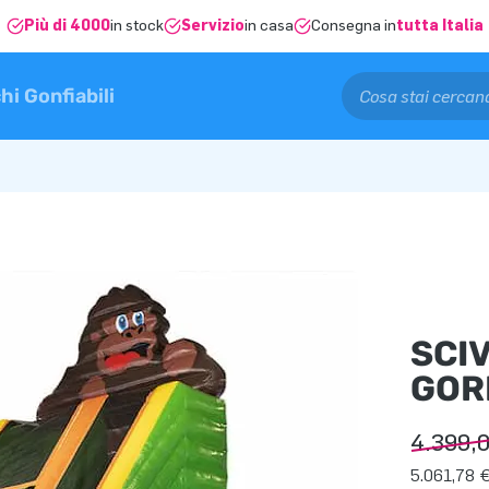
Più di 4000
in stock
Servizio
in casa
Consegna in
tutta Italia
hi Gonfiabili
SCI
GOR
4.399,
5.061,78 €