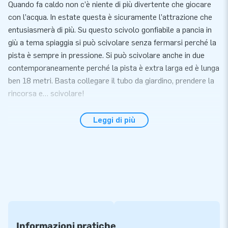
Quando fa caldo non c’è niente di più divertente che giocare
con l’acqua. In estate questa è sicuramente l’attrazione che
entusiasmerà di più. Su questo scivolo gonfiabile a pancia in
giù a tema spiaggia si può scivolare senza fermarsi perché la
pista è sempre in pressione. Si può scivolare anche in due
contemporaneamente perché la pista è extra larga ed è lunga
ben 18 metri. Basta collegare il tubo da giardino, prendere la
rincorsa e… scivolare!
Comodità e servizio
Leggi di più
Questo gonfiabile si installa facilmente in soli 15 minuti. Ad
esempio durante un evento o una giornata dedicata allo sport
e al movimento. Negli scivoli a pancia in giù è molto
importante che ci sia un buon afflusso d’acqua e soprattutto
che l’afflusso sia continuo. Consigliamo di aggiungere del
sapone per scivolare ancora più velocemente. Lo scivolo
gonfiabile a pancia in giù a tema spiaggia è dotato di un telo
rimovibile che riduce le infiltrazioni d’acqua e preserva la
Informazioni pratiche