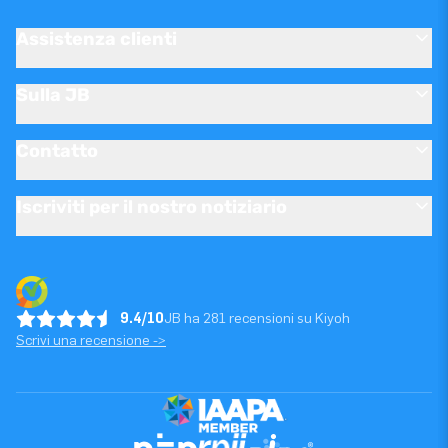
Assistenza clienti
Sulla JB
Contatto
Iscriviti per il nostro notiziario
9.4/10
JB ha 281 recensioni su Kiyoh
Scrivi una recensione ->