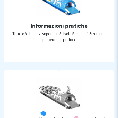
Più di 15.000 clienti hanno già scelto JB
Da più di 15 anni JB fa letteralmente fare i salti di gioia a
migliaia di persone in tutto il mondo. Il nostro team di
Informazioni pratiche
progettisti, sviluppatori e addetti alla logistica fornisce
attrazioni gonfiabili uniche e insuperabili! I nostri clienti
Tutto ciò che devi sapere su Scivolo Spiaggia 18m in una
possono inoltre contare su un servizio e una consegna
panoramica pratica.
professionale. È per questo che ci chiamano anche ‘creatori
di grandezza’.