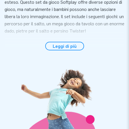
esteso. Questo set da gioco Softplay offre diverse opzioni di
gioco, ma naturalmente i bambini possono anche lasciare
libera la loro immaginazione. Il set include i seguenti giochi: un
percorso per il salto, un mega gioco da tavolo con un enorme
dado, pietre per il salto e persino Twister!
Ordina prodotti Softplay di alta qualità da JB
Leggi di più
Con il set da gioco Softplay Standard porti colori allegri e
blocchi accattivanti nella tua casa. Questo esteso set
Softplay è composto da 11 elementi di gioco di varie
dimensioni e forme. I bambini possono giocare per ore con
questi allegri blocchi di schiuma. Diamo importanza alla
qualità e alla manutenzione facile, garantendo la longevità dei
materiali Softplay. Dopo il gioco puoi facilmente riporre
l'intero set nella comoda borsa inclusa. Il set da gioco
Softplay è disponibile in 9 temi diversi.
Softplay professionale in vendita dal principale