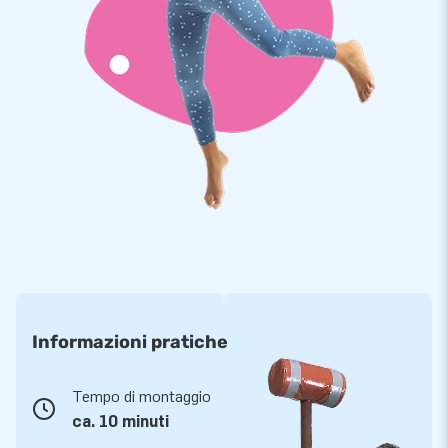
produttore di gonfiabili in Europa
Da anni siamo conosciuti per i nostri gonfiabili e tutto ciò che
è gonfiabile. Con la nostra gamma Softplay sviluppata
internamente offriamo un ambiente di gioco sicuro in cui i
bambini possono lasciare libera la loro immaginazione ed
energia. Il Softplay è spesso presente in aree di attesa,
ristoranti, musei, asili e aree giochi al chiuso. Quale variante
Softplay ti attira di più?
Informazioni pratiche
Tempo di montaggio
ca. 10 minuti