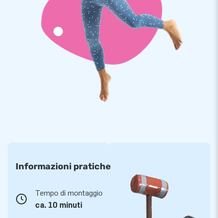
Ordina online sets di Softplay unici a tema pirata
da JB
Siamo conosciuti per la nostra vasta gamma di castelli
gonfiabili e vari altri oggetti gonfiabili. Con la nostra
collezione di softplay sviluppata internamente offri un
ambiente di gioco sicuro in cui i bambini possono liberare la
loro fantasia ed energia. Il Softplay si trova, ad esempio, in
asili, ristoranti, musei ed aree giochi al chiuso. Quale variante
di softplay sceglierai?
Informazioni pratiche
Tempo di montaggio
ca. 10 minuti