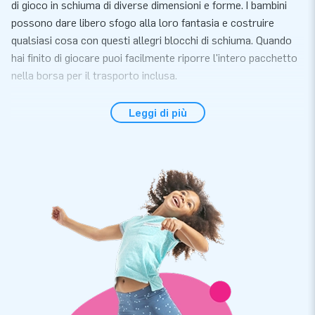
di gioco in schiuma di diverse dimensioni e forme. I bambini
possono dare libero sfogo alla loro fantasia e costruire
qualsiasi cosa con questi allegri blocchi di schiuma. Quando
hai finito di giocare puoi facilmente riporre l'intero pacchetto
nella borsa per il trasporto inclusa.
Acquista un set di Softplay di qualità da JB
Leggi di più
Gonfiabili
Il set da 27 pezzi è composto da vari elementi di gioco
iSoftplay di diverse dimensioni: quadrati, rettangoli, blocchi,
triangoli, cerchi e tappetini in schiuma. La composizione dei
blocchi di schiuma e i designs dei softplay sono stati
realizzati da JB. La qualità e la facilità di manutenzione sono
importanti per noi, quindi gli elementi Softplay durano a lungo.
E cosa ancora più divertente, sono disponibili in vari temi. Il
tema mondo marino e pirati include elementi Softplay con
pesci allegri, dettagli marini e può essere riposto in una
custodia a forma di scrigno!