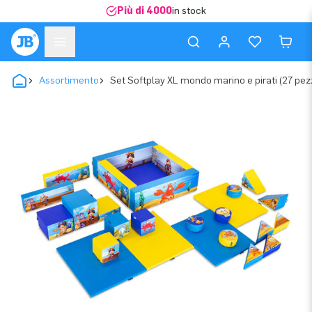
Più di 4000
in stock
Assortimento
Set Softplay XL mondo marino e pirati (27 pezz