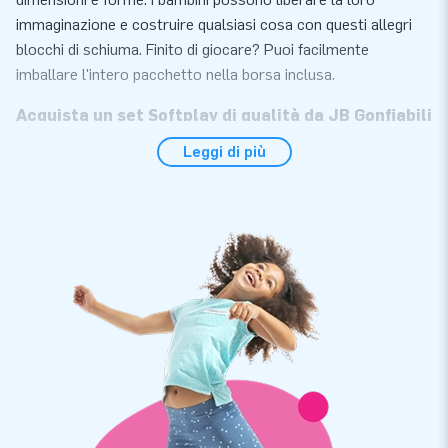
immaginazione e costruire qualsiasi cosa con questi allegri
blocchi di schiuma. Finito di giocare? Puoi facilmente
imballare l'intero pacchetto nella borsa inclusa.
Acquista un set Softplay di qualità da JB Gonfiabili
Leggi di più
Il set da 27 pezzi è composto da diversi elementi di gioco in
schiuma di varie dimensioni, come quadrati, rettangoli,
blocchi, triangoli, cerchi e tappetini in schiuma. La
composizione dei blocchi di schiuma ed i designs di Softplay
sono stati realizzati da JB Gonfiabili. La qualità e la facilità di
manutenzione sono importanti per noi, garantendo la
longevità degli elementi Softplay. E cosa ancora più
divertente, sono disponibili in vari temi. Il tema standard
contiene elementi Softplay pieni di colore ed allegria!
Ordina sets da gioco Softplay unici da JB
Gonfiabili