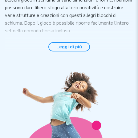
possono dare libero sfogo alla loro creatività e costruire
varie strutture e creazioni con questi allegri blocchi di
schiuma. Dopo il gioco è possibile riporre facilmente l'intero
set nella comoda borsa inclusa.
Qualità e garanzia sugli elementi di Softplay
Leggi di più
Questo set di 29 pezzi include vari elementi gioco in schiuma
di diverse dimensioni, tra cui quadrati, rettangoli, blocchi,
triangoli, cerchi e tappetini in schiuma. Noi attribuiamo valore
alla qualità e alla manutenzione facile, garantendo così la
longevità dei materiali Soft Play. Inoltre consideriamo
importante la varietà nell'assortimento. Le composizioni ed i
designs dei nostri set Softplay sono quindi stati creati
internamente. Vola sui blocchi di gioco come un vero
unicorno! Il mondo magico con colori dolci è aperto per te.
Ordina i blocchi di gioco Softplay unicorno unici da
JB