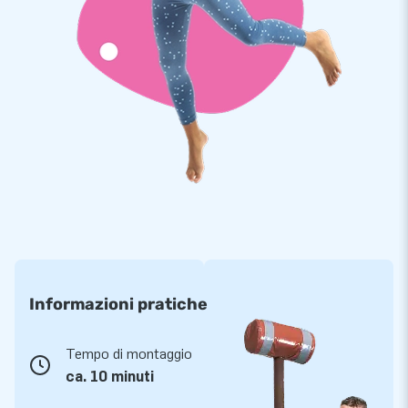
Siamo conosciuti per la nostra vasta gamma di castelli
gonfiabili e la grande varietà di altri oggetti gonfiabili. Con la
nostra gamma di Softplay sviluppata internamente offriamo
un ambiente di gioco sicuro in cui i bambini possono liberare
la loro immaginazione ed energia. Il Softplay si trova spesso
in asili, ristoranti, musei e aree giochi al coperto. Quale
variante di Soft Play ti attrae di più?
Informazioni pratiche
Tempo di montaggio
ca. 10 minuti