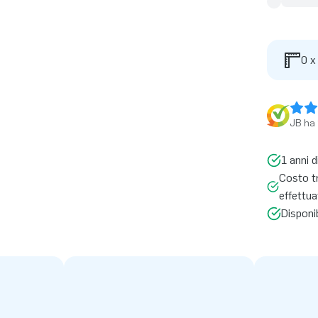
0 x
JB ha 
1 anni d
Costo t
effettua
Disponi