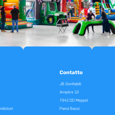
Contatto
JB Gonfiabili
Ampère 10
7942 DD Meppel
ndizioni
Paesi Bassi