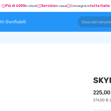
Più di 4000
in stock
Servizio
in casa
Consegna in
tutta Italia
hi Gonfiabili
SKY
225,00
274,50 € (