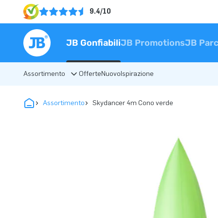
9.4/10
JB Gonfiabili
JB Promotions
JB Parc
Assortimento
Offerte
Nuovo
Ispirazione
Assortimento
Skydancer 4m Cono verde