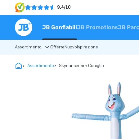
9.4/10
JB Gonfiabili
JB Promotions
JB Parc
Assortimento
Offerte
Nuovo
Ispirazione
Assortimento
Skydancer 5m Coniglio