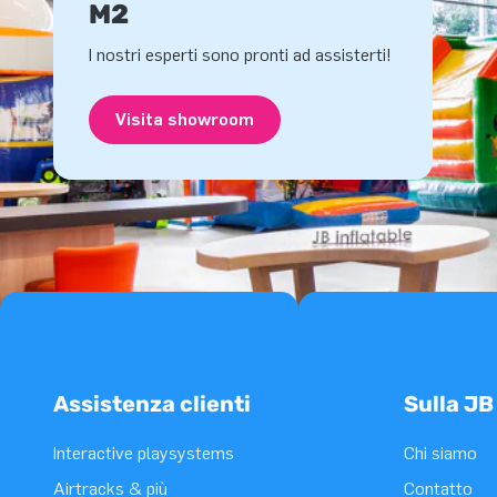
M2
I nostri esperti sono pronti ad assisterti!
Visita showroom
Assistenza clienti
Sulla JB
Interactive playsystems
Chi siamo
Airtracks & più
Contatto