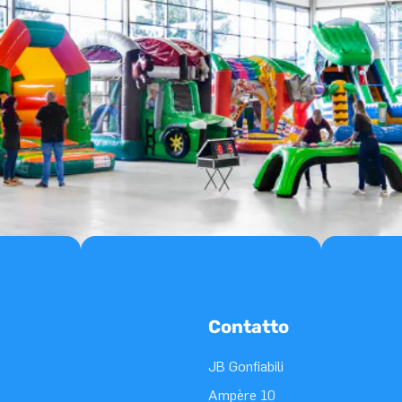
Contatto
JB Gonfiabili
Ampère 10