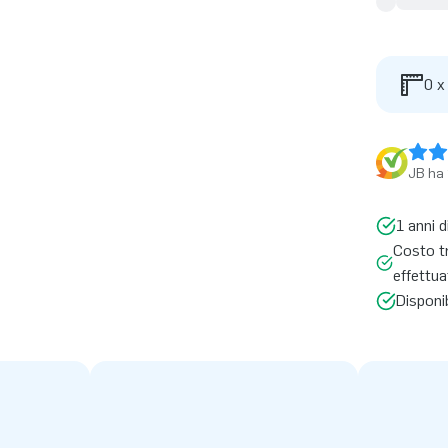
0 x
JB ha 
1 anni d
Costo t
effettua
Disponi