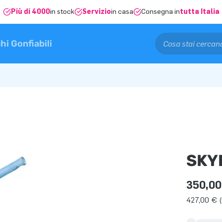
Più di 4000
in stock
Servizio
in casa
Consegna in
tutta Italia
hi Gonfiabili
SKY
350,00
427,00 € (