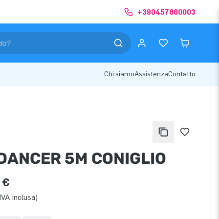
+390457860003
Chi siamo
Assistenza
Contatto
DANCER 5M CONIGLIO
 €
IVA inclusa)