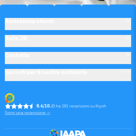
Assistenza clienti
Sulla JB
Contatto
Iscriviti per il nostro notiziario
9.4/10
JB ha 281 recensioni su Kiyoh
Scrivi una recensione ->