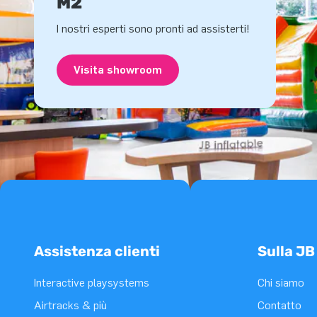
M2
I nostri esperti sono pronti ad assisterti!
Visita showroom
Assistenza clienti
Sulla JB
Interactive playsystems
Chi siamo
Airtracks & più
Contatto