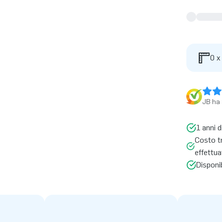
0 x
JB ha 
1 anni d
Costo t
effettua
Disponi