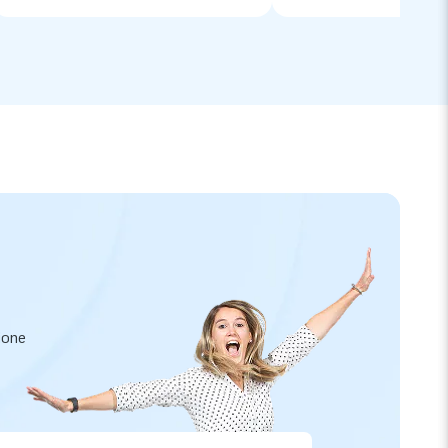
zione