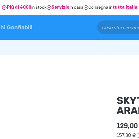
Più di 4000
in stock
Servizio
in casa
Consegna in
tutta Italia
hi Gonfiabili
SKY
ARA
129,00
157,38 € (