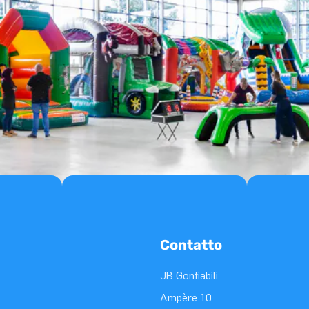
Contatto
JB Gonfiabili
Ampère 10