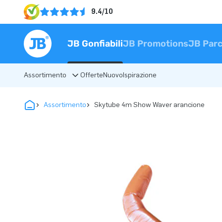
9.4/10
JB Gonfiabili
JB Promotions
JB Parc
Assortimento
Offerte
Nuovo
Ispirazione
Assortimento
Skytube 4m Show Waver arancione