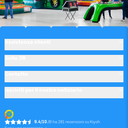
Assistenza clienti
Sulla JB
Contatto
Iscriviti per il nostro notiziario
9.4/10
JB ha 281 recensioni su Kiyoh