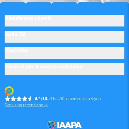
Assistenza clienti
Sulla JB
Contatto
Iscriviti per il nostro notiziario
9.4/10
JB ha 281 recensioni su Kiyoh
Scrivi una recensione ->