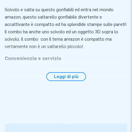
Scivolo e salta su questo gonfiabili ed entra nel mondo
amazon, questo saltarello gonfiabile divertente e
accattivante è compatto ed ha splendide stampe sulle pareti!
Il combo ha anche uno scivolo ed un oggetto 3D sopra lo
scivolo. Il combo con il tema amazon è compatto ma
certamente non è un saltarello piccolo!
Convenienzia e servizio
Posiziona il gonfiabile combo amazon entro 10 minuti ad
Leggi di più
esempio durante una festa, un compleanno o un altro evento
festivo. Questo saltarello gonfiabile compatto è facile da
trasportare. Il saltarello viene fornito con un soffiatore,
materiale d' ancoraggio, materiale d'imballaggio ed un
manuale. Tutto completo per una bellissima esperienza.
Qualità e garanzia
I gonfiabili JB sono rinforzati in più punti, dotati di cuciture