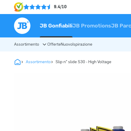
9.4/10
JB Gonfiabili
JB Promotions
JB Parc
Assortimento
Offerte
Nuovo
Ispirazione
Assortimento
Slip n" slide S30 - High Voltage