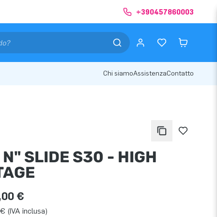
+390457860003
Chi siamo
Assistenza
Contatto
 N" SLIDE S30 - HIGH
TAGE
,00 €
€ (IVA inclusa)