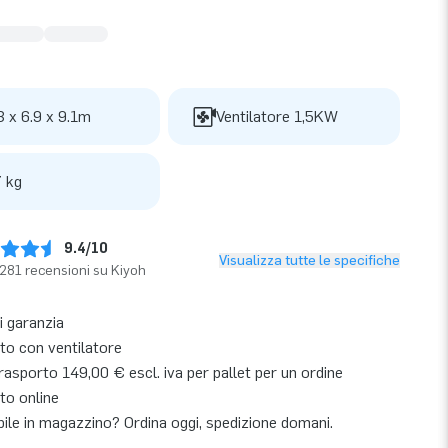
3 x 6.9 x 9.1m
Ventilatore 1,5KW
 kg
9.4/10
Visualizza tutte le specifiche
281 recensioni su Kiyoh
i garanzia
o con ventilatore
asporto 149,00 € escl. iva per pallet per un ordine
to online
bile in magazzino? Ordina oggi, spedizione domani.