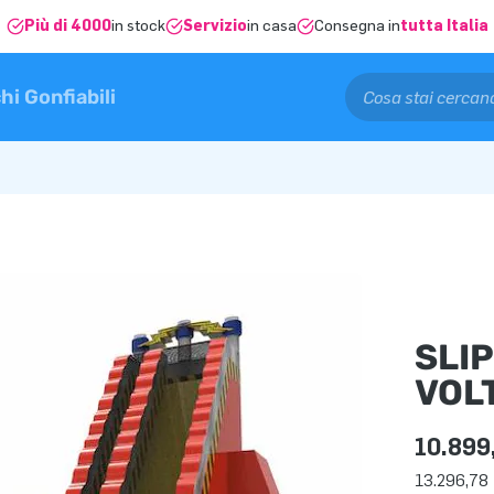
Più di 4000
in stock
Servizio
in casa
Consegna in
tutta Italia
hi Gonfiabili
SLIP
VOL
10.899
13.296,78 