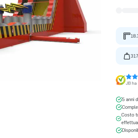
18.
317
JB ha 
5 anni d
Complet
Costo tr
effettua
Disponi