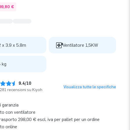
99,80 €
2 x 3.9 x 5.8m
Ventilatore 1,5KW
 kg
9.4/10
Visualizza tutte le specifiche
281 recensioni su Kiyoh
i garanzia
o con ventilatore
asporto 298,00 € escl. iva per pallet per un ordine
to online