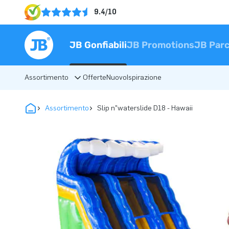
9.4/10
JB Gonfiabili
JB Promotions
JB Parc
Assortimento
Offerte
Nuovo
Ispirazione
Assortimento
Slip n"waterslide D18 - Hawaii