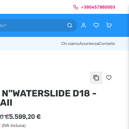
+390457860003
Chi siamo
Assistenza
Contatto
 N"WATERSLIDE D18 -
AII
00 €
5.599,20 €
 (IVA inclusa)