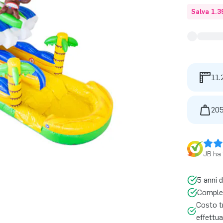
Salva 1.3
11.
205
JB ha 
5 anni d
Complet
Costo tr
effettua