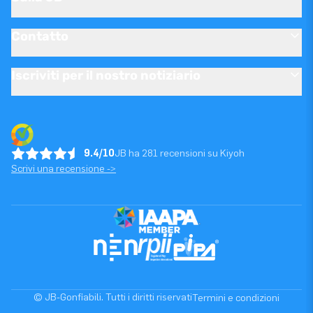
Contatto
Iscriviti per il nostro notiziario
9.4/10
JB ha 281 recensioni su Kiyoh
Scrivi una recensione ->
© JB-Gonfiabili. Tutti i diritti riservati
Termini e condizioni