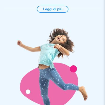
Ovviamente fai il tutto possibile per evitare che accadano
Leggi di più
incidenti intorno al tuo gonfiabile. L’acquisto di un tappetino
antitrauma è una ottima idea. Questi tappetini antitrauma
assicurano che i bambini o gli adulti entusiasti non cadano su
una superficie dura o irregolare. Assicurati che i bambini
cadano in sicurezza. I materassini della JB Gonfiabili sono
disponibili in blu e rosso. Ordini un tappetino di 1metro o di 2
metri di larghezza?
Acquista un tappetino antitrauma con la tua
attrazione gonfiabile
Quando acquisti un tappetino antitrauma dalla JB Gonfiabili, è
bene sapere esattamente quanti tappetini hai bisogno e come
posizionare questi tappetini.
Clicca sul file pdf
per vedere
come posizionare il tappetino accanto al tuo gonfiabile.
Acquisti 1 tappetino gonfiabile o hai bisogno di diversi
materassini, il nostro team è pronto ad aiutarti.