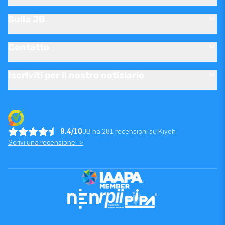
Sulla JB
Contatto
Iscriviti per il nostro notiziario
9.4/10
JB ha 281 recensioni su Kiyoh
Scrivi una recensione ->