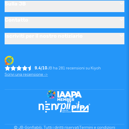
Sulla JB
Contatto
Iscriviti per il nostro notiziario
9.4/10
JB ha 281 recensioni su Kiyoh
Scrivi una recensione ->
© JB-Gonfiabili. Tutti i diritti riservati
Termini e condizioni