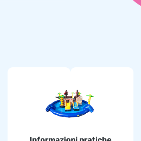
a rapidamente ed è facile da
fettamente all’interno della
ale chiaro sono ovviamente
attimo!
ensieri. La nostra barca
 di dettagli sicuri e progettata
spedizione in 4–5 giorni
 al top ed un servizio al top,
Informazioni pratiche