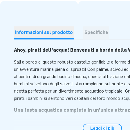
Informazioni sul prodotto
Specifiche
Ahoy, pirati dell’acqua! Benvenuti a bordo della
Sali a bordo di questo robusto castello gonfiabile a forma di
un’avventura marina piena di spruzzi! Con palme, scivoli ed
al centro di un grande bacino d’acqua, questa attrazione catt
bambini scivolano dagli scivoli, si arrampicano sul ponte e s
ricetta perfetta per un divertimento acquatico tropicale! Gr
pirati, i bambini si sentono veri capitani del loro mondo acq
Una festa acquatica completa in un’unica attraz
Il parco acquatico gonfiabile combina salto, arrampicata, sc
Leggi di più
struttura pratica ed ordinata. Ideale per le giornate calde, i 