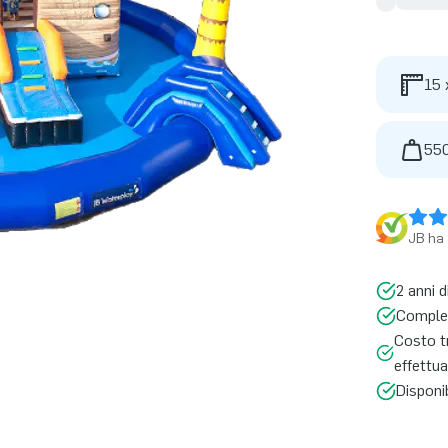
15 
550
JB ha 
2 anni d
Complet
Costo tr
effettua
Disponi