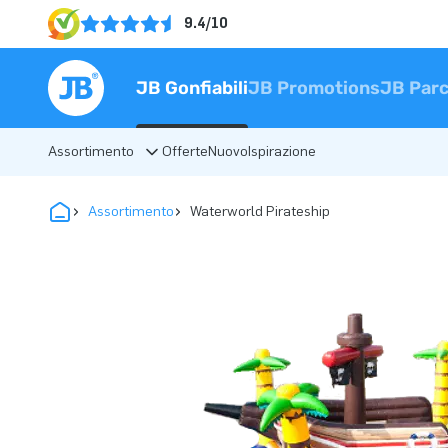
9.4/10
JB Gonfiabili
JB Promotions
JB Parc
Assortimento
Offerte
Nuovo
Ispirazione
Assortimento
Waterworld Pirateship