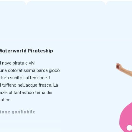
 Waterworld Pirateship
 nave pirata e vivi
 una coloratissima barca gioco
ura subito l’attenzione. I
i tuffano nell’acqua fresca. La
azie al fantastico tema dei
uatico.
ione gonfiabile
ivolate e spruzzi in un’unica
festivals per bambini, le feste