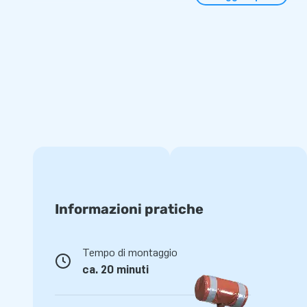
scolastiche o le attività nei campeggi. L’attrazione si mont
riempire d’acqua. Grazie ai bordi robusti, l’acqua rimane per
vasca. Un ventilatore, materiale di ancoraggio ed un manu
inclusi. Il tuo mondo acquatico sarà pronto all’azione in un 
Qualità e sicurezza da JB-Gonfiabili
Scegliendo JB-Gonfiabili scegli anni di divertimento senza p
gonfiabile da gioco è realizzata in PVC di alta qualità, dotata
con cura dal nostro team interno. Ricevi 5 anni di garanzia, 
lavorativi ed un servizio competente. Insomma: un’attrazione
proprio come ci si aspetta da JB-Gonfiabili.
Informazioni pratiche
Tempo di montaggio
ca. 20 minuti