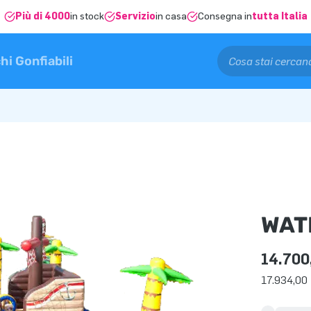
Più di 4000
in stock
Servizio
in casa
Consegna in
tutta Italia
hi Gonfiabili
WAT
14.700
17.934,00 