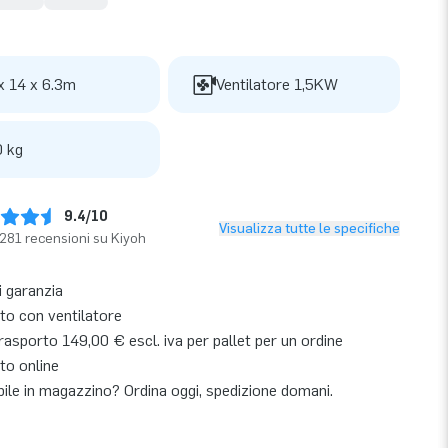
x 14 x 6.3m
Ventilatore 1,5KW
 kg
9.4/10
Visualizza tutte le specifiche
281 recensioni su Kiyoh
i garanzia
o con ventilatore
asporto 149,00 € escl. iva per pallet per un ordine
to online
bile in magazzino? Ordina oggi, spedizione domani.