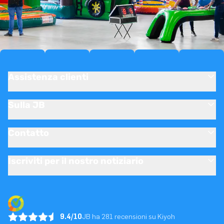
Assistenza clienti
Sulla JB
Contatto
Iscriviti per il nostro notiziario
9.4/10
JB ha 281 recensioni su Kiyoh