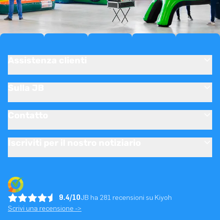
Assistenza clienti
Sulla JB
Contatto
Iscriviti per il nostro notiziario
9.4/10
JB ha 281 recensioni su Kiyoh
Scrivi una recensione ->