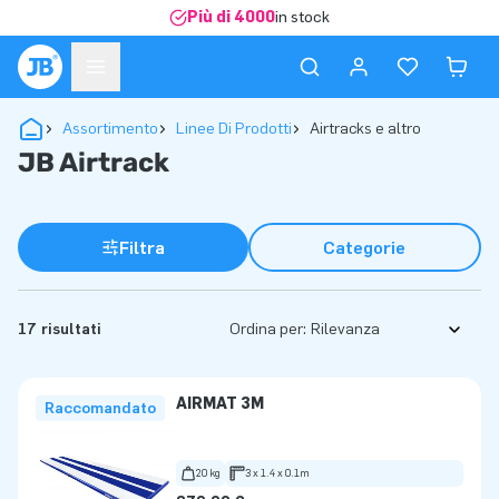
Più di 4000
in stock
Assortimento
Linee Di Prodotti
Airtracks e altro
JB Airtrack
Filtra
Categorie
17 risultati
Ordina per:
AIRMAT 3M
Raccomandato
20 kg
3 x 1.4 x 0.1m