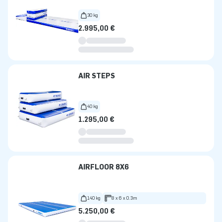
30 kg
2.995,00 €
AIR STEPS
40 kg
1.295,00 €
AIRFLOOR 8X6
140 kg
8 x 6 x 0.3m
5.250,00 €