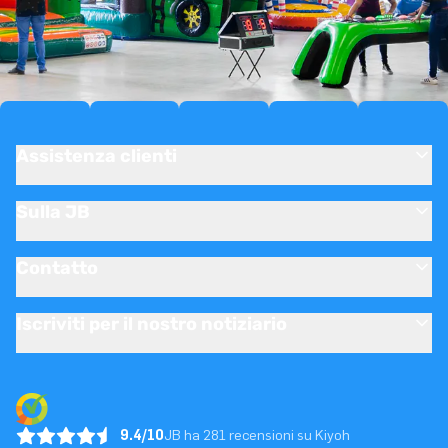
Assistenza clienti
Sulla JB
Contatto
Iscriviti per il nostro notiziario
9.4/10
JB ha 281 recensioni su Kiyoh