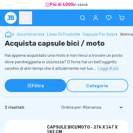
Più di 4000
in stock
Assortimento
Linee Di Prodotti
Capsule Per Auto
Vetrina
Acquista capsule bici / moto
Hai appena acquistato una moto e non riesci a trovare un posto
dove parcheggiarla in sicurezza? O forse hai un bell'oggetto
vecchio di altri tempi che è attualmente nel tuo
...
Leggi di più
Filtra
Categorie
2 risultati
Ordina per:
CAPSULE BICI/MOTO - 274 X 147 X
183 CM