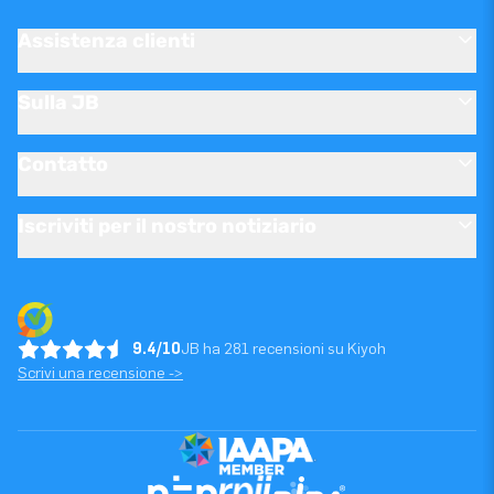
Assistenza clienti
Sulla JB
Contatto
Iscriviti per il nostro notiziario
9.4/10
JB ha 281 recensioni su Kiyoh
Scrivi una recensione ->