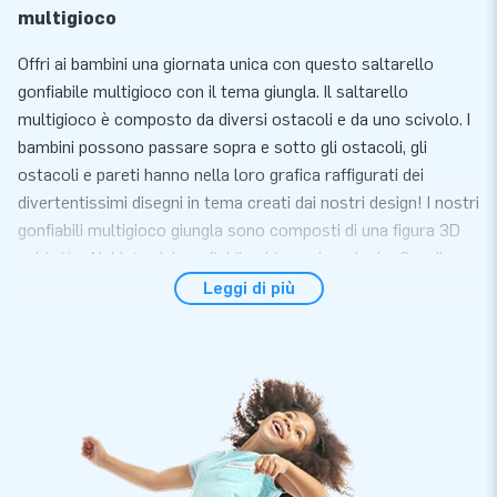
multigioco
Offri ai bambini una giornata unica con questo saltarello
gonfiabile multigioco con il tema giungla. Il saltarello
multigioco è composto da diversi ostacoli e da uno scivolo. I
bambini possono passare sopra e sotto gli ostacoli, gli
ostacoli e pareti hanno nella loro grafica raffigurati dei
divertentissimi disegni in tema creati dai nostri design! I nostri
gonfiabili multigioco giungla sono composti di una figura 3D
sul tetto. Nel lato del gonfiabile si trova lo scivolo. Ore di
divertimento garantito su questo gonfiabile multigioco
Leggi di più
giungla.
Convenienzia e servizio
Posiziona il gonfiabile multigioco giungla entro 10 minuti ad
esempio durante una festa, un compleanno o un altro evento
festivo. Questo saltarello gonfiabile compatto è facile da
trasportare. Il saltarello viene fornito con un soffiatore,