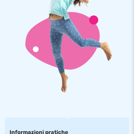
materiale d' ancoraggio, materiale d'imballaggio ed un
manuale. Tutto completo per una bellissima esperienza.
Qualità e garanzia
I gonfiabili JB sono rinforzati in più punti, dotati di cuciture
ribattute e realizzati in robusto PVC di 650 gr di alta qualità.
Sono quindi molto resistenti e facili da pulire. Il saltarello è
inoltre coperto da una garanzia di 5 anni. Per questo motivo,
con questo prodotto fornisci il piacere di gioco ottimale per
anni.
Più di 15.000 clienti hanno scelto JB
Da più di 15 anni JB fa letteralmente fare i salti di gioia a
milioni di persone in tutto il mondo. I nostri progettisti,
sviluppatori e addetti alla logistica forniscono attrazioni
gonfiabili uniche e insuperabili! E ti garantiscono sempre un
servizio e una consegna professionali. Ecco perché ci
Informazioni pratiche