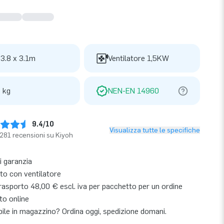
 3.8 x 3.1m
Ventilatore 1,5KW
 kg
NEN-EN 14960
9.4/10
Visualizza tutte le specifiche
281 recensioni su Kiyoh
i garanzia
o con ventilatore
rasporto 48,00 € escl. iva per pacchetto per un ordine
to online
bile in magazzino? Ordina oggi, spedizione domani.