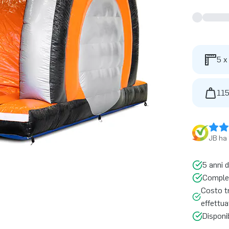
5 x
115
JB ha 
5 anni d
Complet
Costo t
effettua
Disponi