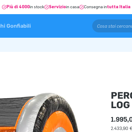
Più di 4000
in stock
Servizio
in casa
Consegna in
tutta Italia
hi Gonfiabili
PER
LOG
1.995,
2.433,90 €