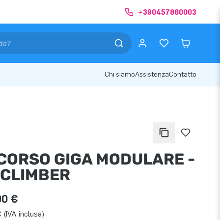
+390457860003
Chi siamo
Assistenza
Contatto
CORSO GIGA MODULARE -
 CLIMBER
00 €
 (IVA inclusa)