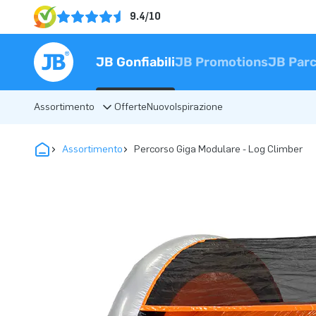
9.4/10
JB Gonfiabili
JB Promotions
JB Parc
Assortimento
Offerte
Nuovo
Ispirazione
Assortimento
Percorso Giga Modulare - Log Climber