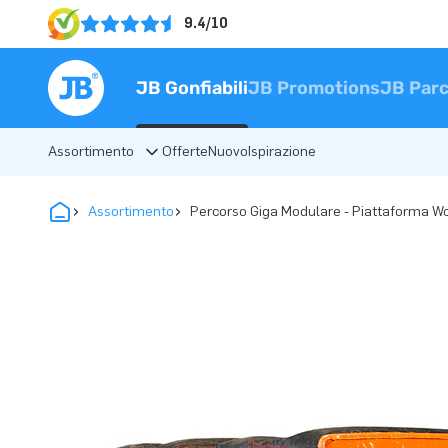
9.4/10
JB Gonfiabili
JB Promotions
JB Parc
Assortimento
Offerte
Nuovo
Ispirazione
Assortimento
Percorso Giga Modulare - Piattaforma 