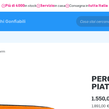
Più di 4000
in stock
Servizio
in casa
Consegna in
tutta Italia
hi Gonfiabili
Worm
PER
PIA
1.550,
1.891,00 €