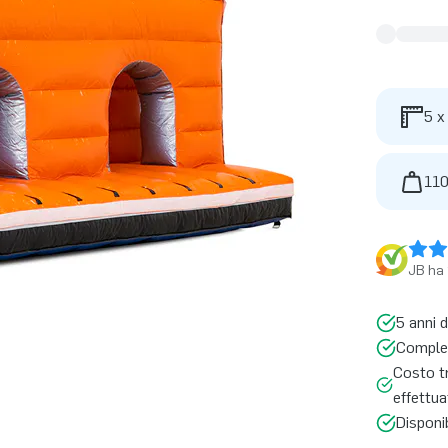
5 x
110
JB ha 
5 anni d
Complet
Costo t
effettua
Disponi