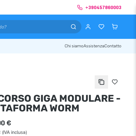
+390457860003
Chi siamo
Assistenza
Contatto
CORSO GIGA MODULARE -
TTAFORMA WORM
00 €
 (IVA inclusa)