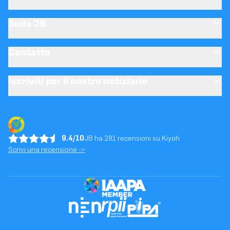
Sulla JB
Contatto
Iscriviti per il nostro notiziario
9.4/10
JB ha 281 recensioni su Kiyoh
Scrivi una recensione ->