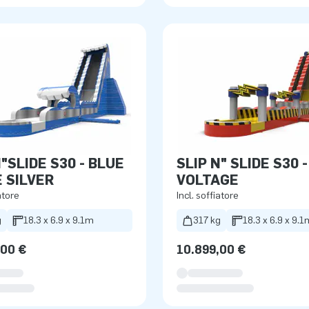
DE S30 - BLUE
SLIP N" SLIDE S30 - HIGH
 SILVER
VOLTAGE
atore
Incl. soffiatore
g
18.3 x 6.9 x 9.1m
317 kg
18.3 x 6.9 x 9.1
,00 €
10.899,00 €