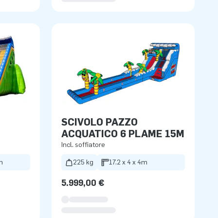
SCIVOLO PAZZO
ACQUATICO 6 PLAME 15M
Incl. soffiatore
m
225 kg
17.2 x 4 x 4m
5.999,00 €