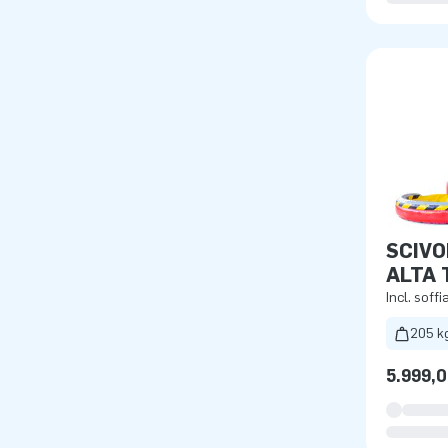
SCIVO
ALTA 
Incl. soffi
205 k
5.999,0