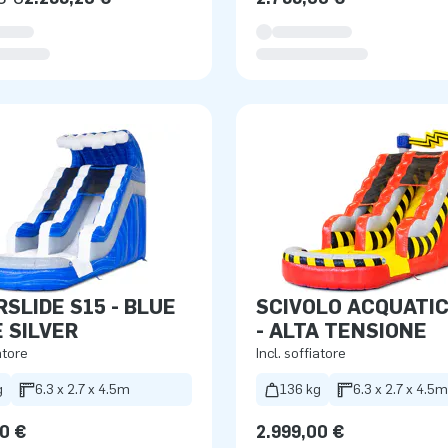
SLIDE S15 - BLUE
SCIVOLO ACQUATIC
 SILVER
- ALTA TENSIONE
atore
Incl. soffiatore
g
6.3 x 2.7 x 4.5m
136 kg
6.3 x 2.7 x 4.5m
0 €
2.999,00 €