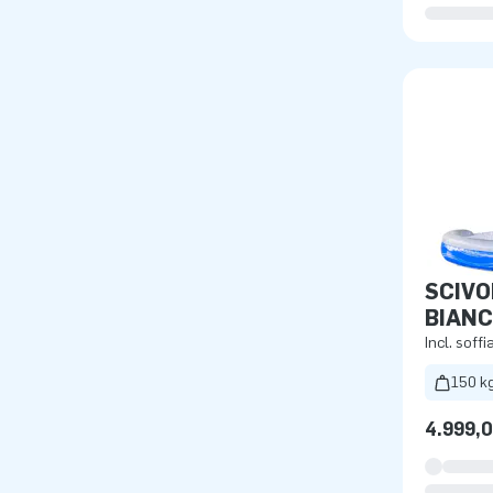
SCIVO
BIANC
Incl. soffi
150 k
4.999,