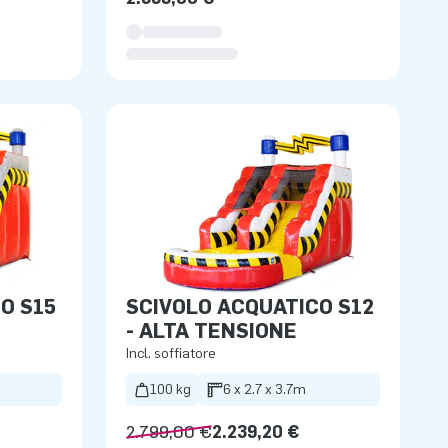
O S15
SCIVOLO ACQUATICO S12
- ALTA TENSIONE
Incl. soffiatore
100 kg
6 x 2.7 x 3.7m
2.799,00 €
2.239,20 €