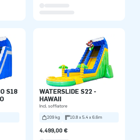
O S18
WATERSLIDE S22 -
IO
HAWAII
Incl. soffiatore
209 kg
10.8 x 5.4 x 6.6m
4.499,00 €