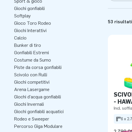
Sport & gioco
Giochi gonfiabili
Softplay
53 risultat
Gioco Toro Rodeo
Giochi Interattivi
Calcio
Bunker di tiro
Gonfiabili Estremi
Costume da Sumo
Piste da corsa gonfiabili
Scivolo con Rulli
Giochi competitivi
Arena Lasergame
SCIVO
Giochi d'acqua gonfiabili
- HAW
Giochi Invernali
Incl. soffi
Giochi gonfiabili acquatici
Rodeo e Sweeper
6 x 2.
Percorso Giga Modulare
2.799,0