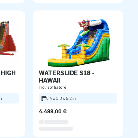
WATERSLIDE S18 -
HAWAII
Incl. soffiatore
m
8.4 x 3.3 x 5.2m
4.499,00 €