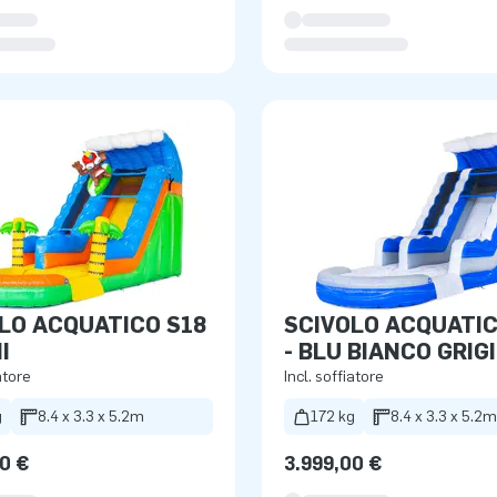
LO ACQUATICO S18
SCIVOLO ACQUATIC
I
- BLU BIANCO GRIG
atore
Incl. soffiatore
g
8.4 x 3.3 x 5.2m
172 kg
8.4 x 3.3 x 5.2m
0 €
3.999,00 €