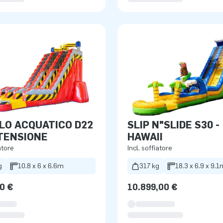
LO ACQUATICO D22
SLIP N"SLIDE S30 -
TENSIONE
HAWAII
atore
Incl. soffiatore
g
10.8 x 6 x 6.6m
317 kg
18.3 x 6.9 x 9.1
0 €
10.899,00 €