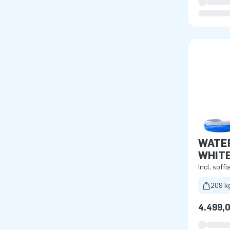
WATER
WHITE
Incl. soffi
209 k
4.499,