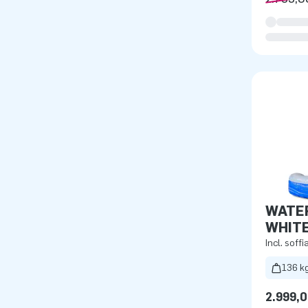
WATER
WHITE
Incl. soffi
136 k
2.999,0