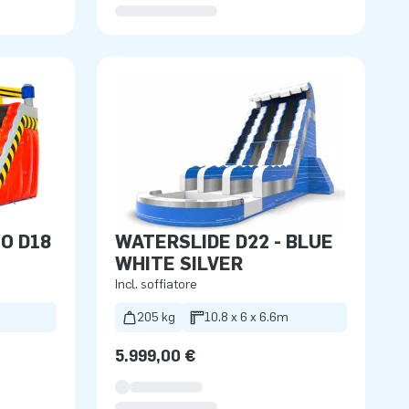
O D18
WATERSLIDE D22 - BLUE
WHITE SILVER
Incl. soffiatore
m
205 kg
10.8 x 6 x 6.6m
5.999,00 €