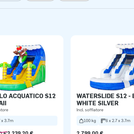
i
LO ACQUATICO S12
WATERSLIDE S12 -
AII
WHITE SILVER
atore
Incl. soffiatore
7 x 3.7m
100 kg
6 x 2.7 x 3.7m
0 €
2.239,20 €
2.799,00 €