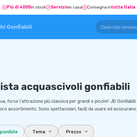
Più di 4000
in stock
Servizio
in casa
Consegna in
tutta Italia
hi Gonfiabili
sta acquascivoli gonfiabili
ua, forse l'attrazione più classica per grandi e piccini! JB Gonfiabili 
loro assortimento. Sono spettacolari, facili da usare ed assicurano
ponibile
Tema
Prezzo