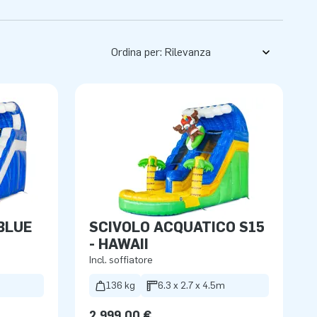
Ordina per:
 BLUE
SCIVOLO ACQUATICO S15
- HAWAII
Incl. soffiatore
136 kg
6.3 x 2.7 x 4.5m
2.999,00 €