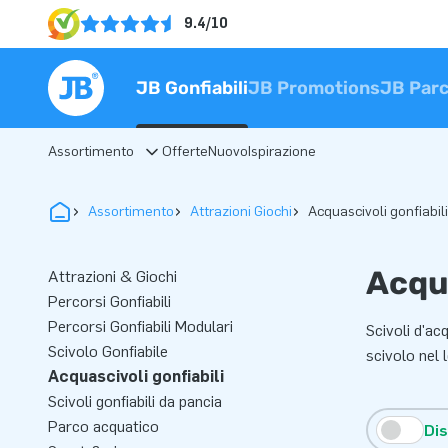
9.4/10
JB Gonfiabili
JB Promotions
JB Parc
Assortimento
Offerte
Nuovo
Ispirazione
Assortimento
Attrazioni Giochi
Acquascivoli gonfiabili
Acqui
Attrazioni & Giochi
Percorsi Gonfiabili
Percorsi Gonfiabili Modulari
Scivoli d'acq
Scivolo Gonfiabile
scivolo nel 
Acquascivoli gonfiabili
Scivoli gonfiabili da pancia
Parco acquatico
Dis