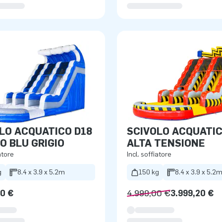
LO ACQUATICO D18
SCIVOLO ACQUATIC
O BLU GRIGIO
ALTA TENSIONE
atore
Incl. soffiatore
g
8.4 x 3.9 x 5.2m
150 kg
8.4 x 3.9 x 5.2
00 €
4.999,00 €
3.999,20 €