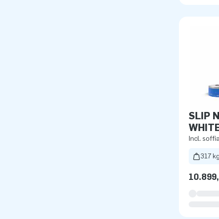
SLIP N"SLI
WHITE
Incl. soffi
317 k
10.899