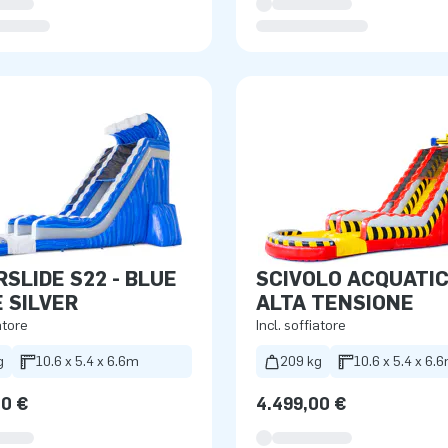
SLIDE S22 - BLUE
SCIVOLO ACQUATIC
 SILVER
ALTA TENSIONE
atore
Incl. soffiatore
g
10.6 x 5.4 x 6.6m
209 kg
10.6 x 5.4 x 6.
00 €
4.499,00 €