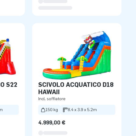
O S22
SCIVOLO ACQUATICO D18
HAWAII
Incl. soffiatore
6m
150 kg
8.4 x 3.9 x 5.2m
4.999,00 €