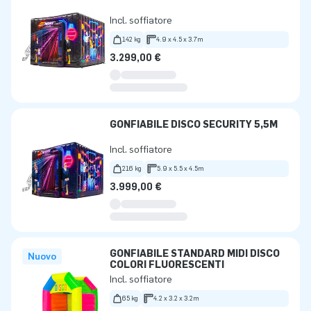
Incl. soffiatore
142 kg
4.9 x 4.5 x 3.7m
3.299,00 €
GONFIABILE DISCO SECURITY 5,5M
Incl. soffiatore
216 kg
5.9 x 5.5 x 4.5m
3.999,00 €
GONFIABILE STANDARD MIDI DISCO
Nuovo
COLORI FLUORESCENTI
Incl. soffiatore
65 kg
4.2 x 3.2 x 3.2m