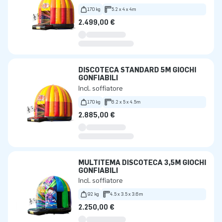
170 kg
5.2 x 4 x 4m
2.499,00 €
DISCOTECA STANDARD 5M GIOCHI
GONFIABILI
Incl. soffiatore
170 kg
6.2 x 5 x 4.5m
2.885,00 €
MULTITEMA DISCOTECA 3,5M GIOCHI
GONFIABILI
Incl. soffiatore
92 kg
4.5 x 3.5 x 3.6m
2.250,00 €