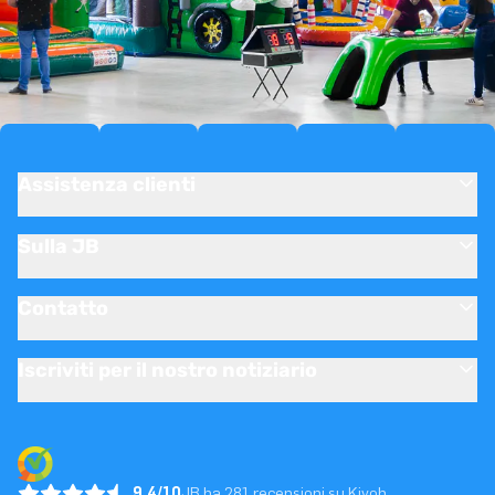
Assistenza clienti
Sulla JB
Contatto
Iscriviti per il nostro notiziario
9.4/10
JB ha 281 recensioni su Kiyoh