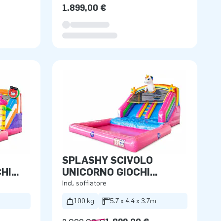
1.899,00 €
SPLASHY SCIVOLO
HI
UNICORNO GIOCHI
GONFIABILI
Incl. soffiatore
100 kg
5.7 x 4.4 x 3.7m