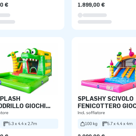
00 €
1.899,00 €
SPLASH
SPLASHY SCIVOLO
DRILLO GIOCHI
FENICOTTERO GIOC
TICI
GONFIABILI
atore
Incl. soffiatore
5.3 x 4.4 x 2.7m
100 kg
5.7 x 4.4 x 4m