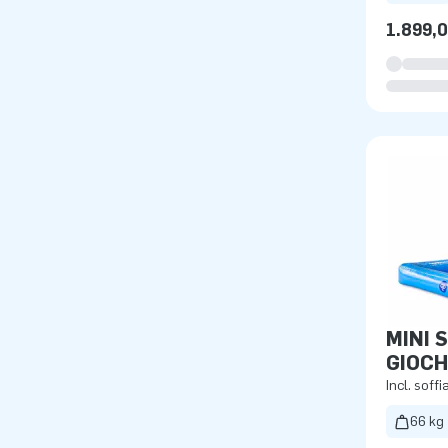
1.899,
MINI 
GIOCH
Incl. soffi
66 kg