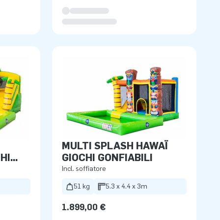
MULTI SPLASH HAWAÏ
HI
GIOCHI GONFIABILI
Incl. soffiatore
51 kg
5.3 x 4.4 x 3m
1.899,00 €