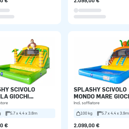
00 €
2.099,00 €
HY SCIVOLO
SPLASHY SCIVOLO
LA GIOCHI
MONDO MARE GIOC
ABILI
GONFIABILI
atore
Incl. soffiatore
g
5.7 x 4.4 x 3.8m
100 kg
5.7 x 4.4 x 3.9m
00 €
2.099,00 €