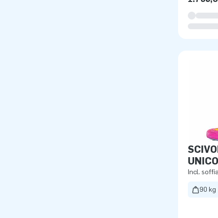
SCIVO
UNICO
GONFI
Incl. soffi
90 kg