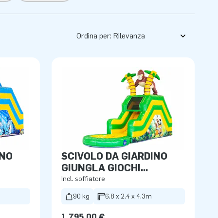
Ordina per:
INO
SCIVOLO DA GIARDINO
GIUNGLA GIOCHI
GONFIABILI
Incl. soffiatore
90 kg
6.8 x 2.4 x 4.3m
1.795,00 €