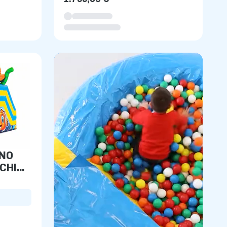
INO
CHI