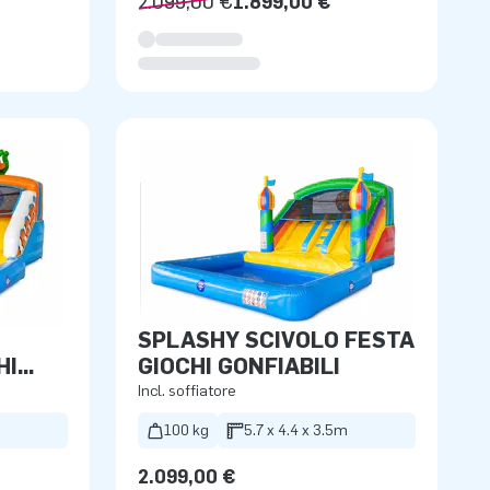
2.099,00 €
1.899,00 €
SPLASHY SCIVOLO FESTA
HI
GIOCHI GONFIABILI
Incl. soffiatore
100 kg
5.7 x 4.4 x 3.5m
2.099,00 €