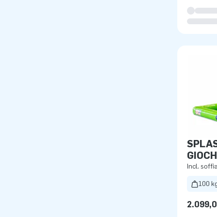
SPLAS
GIOCH
Incl. soffi
100 k
2.099,