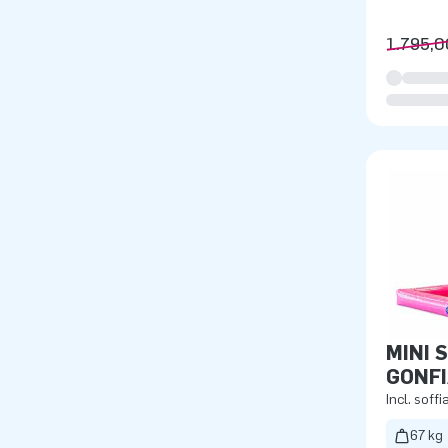
1.795,0
MINI 
GONFI
Incl. soffi
67 kg