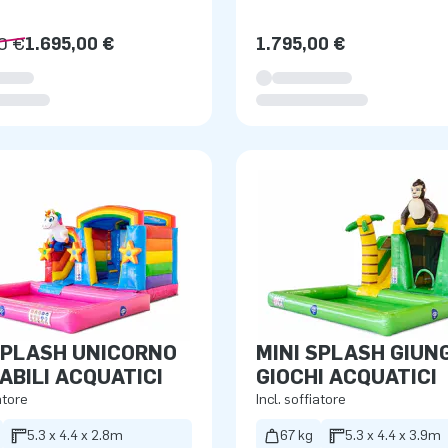
0 €
1.695,00 €
1.795,00 €
SPLASH UNICORNO
MINI SPLASH GIUN
ABILI ACQUATICI
GIOCHI ACQUATICI
atore
Incl. soffiatore
5.3 x 4.4 x 2.8m
67 kg
5.3 x 4.4 x 3.9m