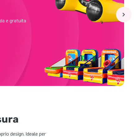
da e gratuita
sura
prio design. Ideale per