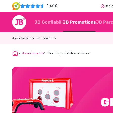
9.4/10
Desi
JB Gonfiabili
JB Promotions
JB Parc
Assortimento
Lookbook
Assortimento
Giochi gonfiabili su misura
G