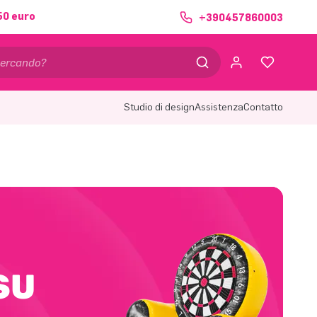
50 euro
+390457860003
Studio di design
Assistenza
Contatto
SU