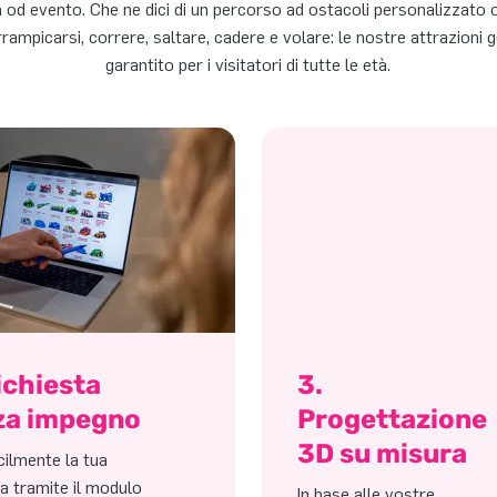
a od evento. Che ne dici di un percorso ad ostacoli personalizzato o
rrampicarsi, correre, saltare, cadere e volare: le nostre attrazioni 
garantito per i visitatori di tutte le età.
ichiesta
3.
za impegno
Progettazione
3D su misura
acilmente la tua
ta tramite il modulo
In base alle vostre