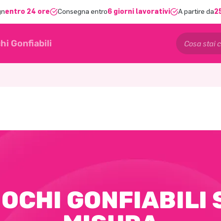
gn
entro 24 ore
Consegna entro
6 giorni lavorativi
A partire da
2
hi Gonfiabili
IOCHI GONFIABILI 